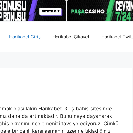
Harikabet Giriş
Harikabet Şikayet
Harikabet Twit
mak olası lakin Harikabet Giriş bahis sitesinde
sınız daha da artmaktadır. Bunu neye dayanarak
ahis ekranını incelemenizi tavsiye ediyoruz. Çünkü
gele bir canlı karşılaşmanın üzerine tıkladığınız