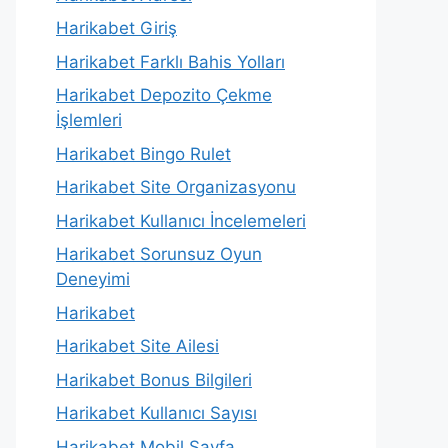
Harikabet Giriş
Harikabet Farklı Bahis Yolları
Harikabet Depozito Çekme
İşlemleri
Harikabet Bingo Rulet
Harikabet Site Organizasyonu
Harikabet Kullanıcı İncelemeleri
Harikabet Sorunsuz Oyun
Deneyimi
Harikabet
Harikabet Site Ailesi
Harikabet Bonus Bilgileri
Harikabet Kullanıcı Sayısı
Harikabet Mobil Sayfa