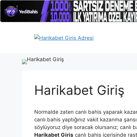
İçeriğe
atla
Harikabet Giriş
Normalde zaten canlı bahis yaparak kazan
canlı bahis yaptığınız vakit kazanma şan
söylüyoruz diye soracak olursanız; canlı b
Harikabet Giriş
canlı bahis içerisinde rast