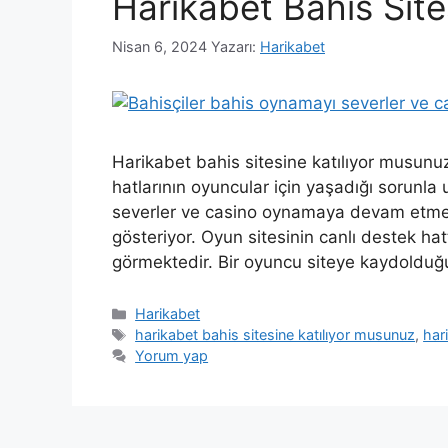
Harikabet Bahis Site
Nisan 6, 2024
Yazarı:
Harikabet
Harikabet bahis sitesine katılıyor musunuz 
hatlarının oyuncular için yaşadığı sorunla
severler ve casino oynamaya devam etmek 
gösteriyor. Oyun sitesinin canlı destek hat
görmektedir. Bir oyuncu siteye kaydolduğ
Kategoriler
Harikabet
Etiketler
harikabet bahis sitesine katılıyor musunuz
,
har
Yorum yap