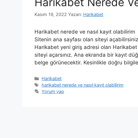
Harikabet Nerede Ve 
Kasım 19, 2022
Yazarı:
Harikabet
Harikabet nerede ve nasıl kayıt olabilirim
Sitenin ana sayfası olan siteyi açabilirsin
Harikabet yeni giriş adresi olan Harikabet k
siteyi açarsınız. Ana ekranda bir kayıt dü
belge görünecektir. Kesinlikle doğru bilgil
Kategoriler
Harikabet
Etiketler
harikabet nerede ve nasıl kayıt olabilirim
Yorum yap