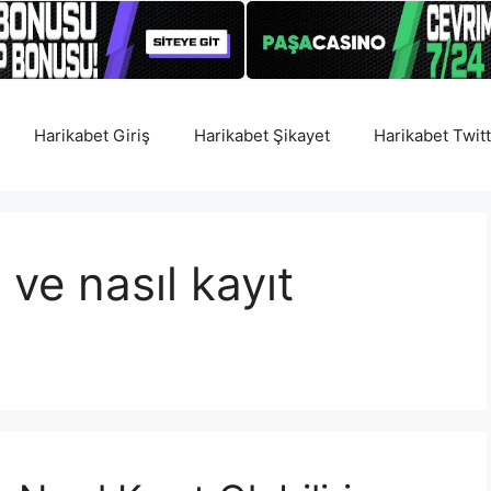
Harikabet Giriş
Harikabet Şikayet
Harikabet Twit
ve nasıl kayıt