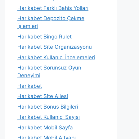
Harikabet Farklı Bahis Yolları
Harikabet Depozito Çekme
İşlemleri
Harikabet Bingo Rulet
Harikabet Site Organizasyonu
Harikabet Kullanıcı İncelemeleri
Harikabet Sorunsuz Oyun
Deneyimi
Harikabet
Harikabet Site Ailesi
Harikabet Bonus Bilgileri
Harikabet Kullanıcı Sayısı
Harikabet Mobil Sayfa
Harikabet Mobil Altyapı