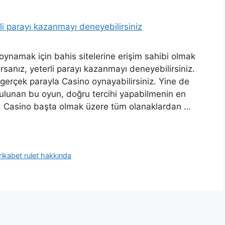
oynamak için bahis sitelerine erişim sahibi olmak
rsanız, yeterli parayı kazanmayı deneyebilirsiniz.
 gerçek parayla Casino oynayabilirsiniz. Yine de
bulunan bu oyun, doğru tercihi yapabilmenin en
ak, Casino başta olmak üzere tüm olanaklardan …
rikabet rulet hakkında