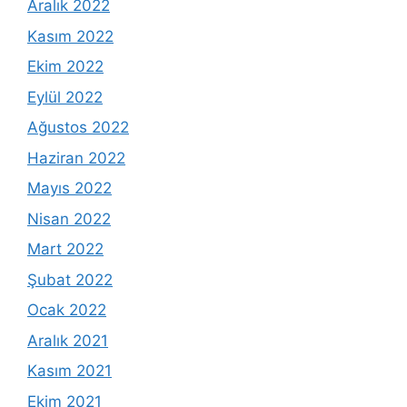
Aralık 2022
Kasım 2022
Ekim 2022
Eylül 2022
Ağustos 2022
Haziran 2022
Mayıs 2022
Nisan 2022
Mart 2022
Şubat 2022
Ocak 2022
Aralık 2021
Kasım 2021
Ekim 2021