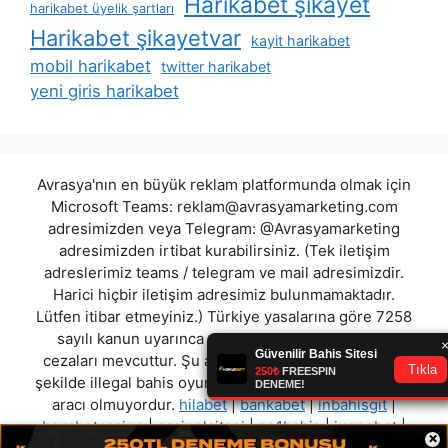
Harikabet şikayet
harikabet üyelik şartları
Harikabet şikayetvar
kayit harikabet
mobil harikabet
twitter harikabet
yeni giris harikabet
Avrasya'nın en büyük reklam platformunda olmak için
Microsoft Teams:
reklam@avrasyamarketing.com
adresimizden veya Telegram: @Avrasyamarketing
adresimizden irtibat kurabilirsiniz. (Tek iletişim
adreslerimiz teams / telegram ve mail adresimizdir.
Harici hiçbir iletişim adresimiz bulunmamaktadır.
Lütfen itibar etmeyiniz.) Türkiye yasalarına göre 7258
sayılı kanun uyarınca yasa dışı bahis oynamanın
cezaları mevcuttur. Şu an bulunduğunuz site hiç bir
şekilde illegal bahis oyunları oynatmıyor ve oynamaya
aracı olmuyordur.
hilabet
|
bankabet
|
inbahisgit
|
bayabetcasino
|
casipolsitesi
|
no1bahis
|
jugoobet
|
×