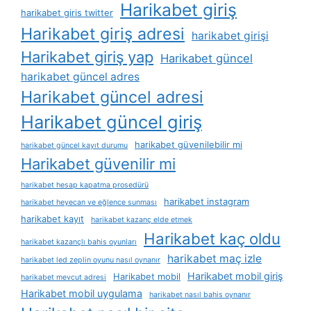
Harikabet giriş
harikabet giris twitter
Harikabet giriş adresi
harikabet girişi
Harikabet giriş yap
Harikabet güncel
harikabet güncel adres
Harikabet güncel adresi
Harikabet güncel giriş
harikabet güvenilebilir mi
harikabet güncel kayıt durumu
Harikabet güvenilir mi
harikabet hesap kapatma prosedürü
harikabet instagram
harikabet heyecan ve eğlence sunması
harikabet kayıt
harikabet kazanç elde etmek
Harikabet kaç oldu
harikabet kazançlı bahis oyunları
harikabet maç izle
harikabet led zeplin oyunu nasıl oynanır
Harikabet mobil giriş
Harikabet mobil
harikabet mevcut adresi
Harikabet mobil uygulama
harikabet nasıl bahis oynanır