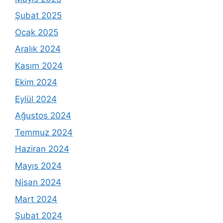
Şubat 2025
Ocak 2025
Aralık 2024
Kasım 2024
Ekim 2024
Eylül 2024
Ağustos 2024
Temmuz 2024
Haziran 2024
Mayıs 2024
Nisan 2024
Mart 2024
Şubat 2024