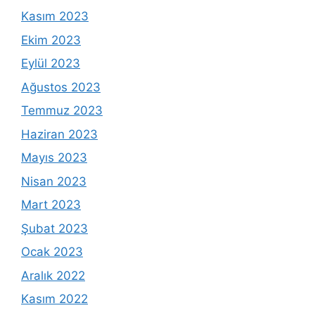
Kasım 2023
Ekim 2023
Eylül 2023
Ağustos 2023
Temmuz 2023
Haziran 2023
Mayıs 2023
Nisan 2023
Mart 2023
Şubat 2023
Ocak 2023
Aralık 2022
Kasım 2022