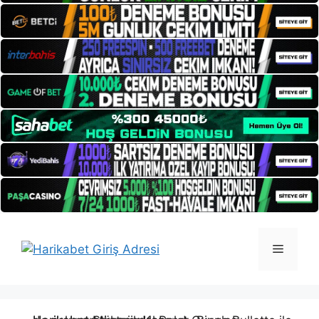
İçeriğe
atla
Menü