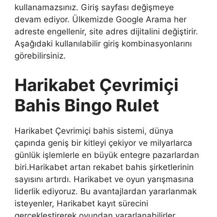
kullanamazsınız. Giriş sayfası değişmeye
devam ediyor. Ülkemizde Google Arama her
adreste engellenir, site adres dijitalini değiştirir.
Aşağıdaki kullanılabilir giriş kombinasyonlarını
görebilirsiniz.
Harikabet Çevrimiçi
Bahis Bingo Rulet
Harikabet Çevrimiçi bahis sistemi, dünya
çapında geniş bir kitleyi çekiyor ve milyarlarca
günlük işlemlerle en büyük entegre pazarlardan
biri.Harikabet artan rekabet bahis şirketlerinin
sayısını artırdı. Harikabet ve oyun yarışmasına
liderlik ediyoruz. Bu avantajlardan yararlanmak
isteyenler, Harikabet kayıt sürecini
gerçekleştirerek oyundan yararlanabilirler.