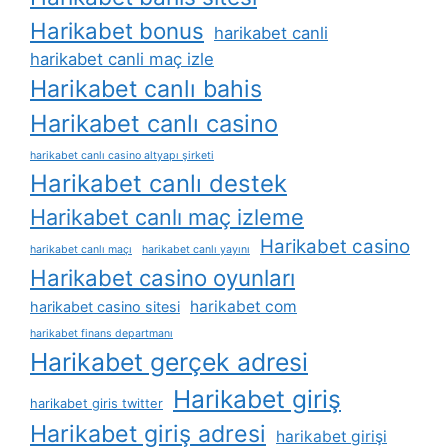
Harikabet bonus
harikabet canli
harikabet canli maç izle
Harikabet canlı bahis
Harikabet canlı casino
harikabet canlı casino altyapı şirketi
Harikabet canlı destek
Harikabet canlı maç izleme
Harikabet casino
harikabet canlı maçı
harikabet canlı yayını
Harikabet casino oyunları
harikabet com
harikabet casino sitesi
harikabet finans departmanı
Harikabet gerçek adresi
Harikabet giriş
harikabet giris twitter
Harikabet giriş adresi
harikabet girişi