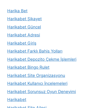
Harika Bet
Harikabet Şikayet
Harikabet Güncel
Harikabet Adresi
Harikabet Giriş
Harikabet Farklı Bahis Yolları
Harikabet Depozito Çekme İşlemleri
Harikabet Bingo Rulet
Harikabet Site Organizasyonu
Harikabet Kullanıcı İncelemeleri
Harikabet Sorunsuz Oyun Deneyimi
Harikabet
Harikabet Site Ailesi