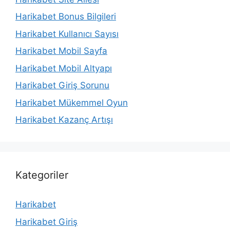
Harikabet Bonus Bilgileri
Harikabet Kullanıcı Sayısı
Harikabet Mobil Sayfa
Harikabet Mobil Altyapı
Harikabet Giriş Sorunu
Harikabet Mükemmel Oyun
Harikabet Kazanç Artışı
Kategoriler
Harikabet
Harikabet Giriş