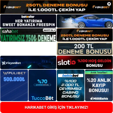
×
HARIKABET GİRİŞ İÇİN TIKLAYINIZ!