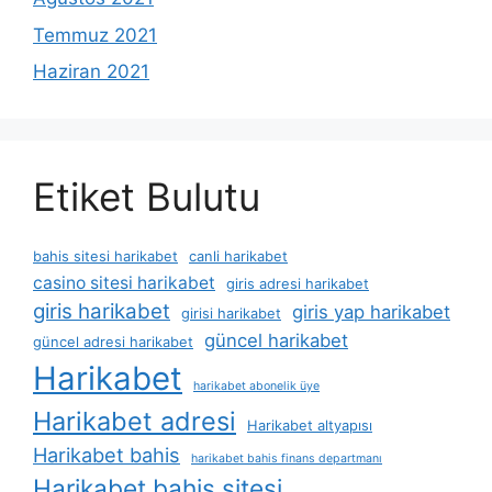
Temmuz 2021
Haziran 2021
Etiket Bulutu
bahis sitesi harikabet
canli harikabet
casino sitesi harikabet
giris adresi harikabet
giris harikabet
giris yap harikabet
girisi harikabet
güncel harikabet
güncel adresi harikabet
Harikabet
harikabet abonelik üye
Harikabet adresi
Harikabet altyapısı
Harikabet bahis
harikabet bahis finans departmanı
Harikabet bahis sitesi