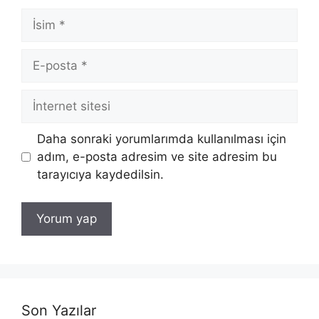
İsim
E-
posta
İnternet
sitesi
Daha sonraki yorumlarımda kullanılması için
adım, e-posta adresim ve site adresim bu
tarayıcıya kaydedilsin.
Son Yazılar