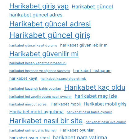
Harikabet giriş yap
Harikabet güncel
harikabet güncel adres
Harikabet güncel adresi
Harikabet güncel giriş
harikabet güvenilebilir mi
harikabet güncel kayıt durumu
Harikabet güvenilir mi
harikabet hesap kapatma prosedürü
harikabet instagram
harikabet heyecan ve eğlence sunması
harikabet kayıt
harikabet kazanç elde etmek
Harikabet kaç oldu
harikabet kazançlı bahis oyunları
harikabet maç izle
harikabet led zeplin oyunu nasıl oynanır
Harikabet mobil giriş
Harikabet mobil
harikabet mevcut adresi
Harikabet mobil uygulama
harikabet nasıl bahis oynanır
Harikabet nasıl bir site
harikabet nasıl üye olunur
Harikabet oyunları
harikabet online bahis hizmeti
harikabet para yatirma
harikabet oyun sitesi