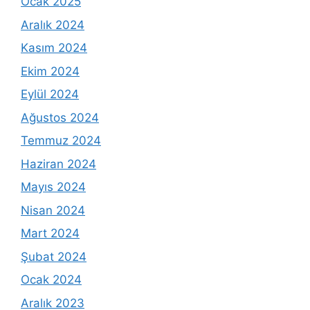
Ocak 2025
Aralık 2024
Kasım 2024
Ekim 2024
Eylül 2024
Ağustos 2024
Temmuz 2024
Haziran 2024
Mayıs 2024
Nisan 2024
Mart 2024
Şubat 2024
Ocak 2024
Aralık 2023