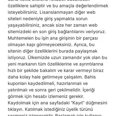
özelliklere sahiptir ve bu amaçla değerlendirmek
isteyebilirsiniz. Lisanslanmayan diğer web
siteleri nedeniyle giriş yapmakta sorun
yaşayabilirsiniz, ancak size her zaman web
sitemizdeki en son giriş bağlantılarını veriyoruz.
Muhtemelen bu işin ana girişinin bir parçası
olmayan kapı görmeyeceksiniz. Ayrıca, bu
sitenin diğer özelliklerini burada paylaşmak
istiyoruz. Ülkemizde uzun zamandır yok olan bu
yeni markanın tüm özelliklerine ve ayrıntılarına
hızlı bir şekilde bakalım ve karar vermeyi biraz
daha kolay hale getirmeye çalışalım. Bahis
kuponları kaydedilmeli, hazırlanmalı ve
yatırılmalı ve sonra geri çekilmelidir. İçeriği
görmek için hesabı izlemeniz gerekir.
Kaydolmak için ana sayfadaki “Kayıt” düğmesini
tıklayın. Katılmak istediğiniz üyelik türünü
seçmeniz istenecektir. Başlamak için kullanıcı