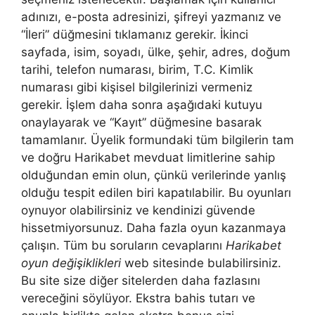
adınızı, e-posta adresinizi, şifreyi yazmanız ve
“İleri” düğmesini tıklamanız gerekir. İkinci
sayfada, isim, soyadı, ülke, şehir, adres, doğum
tarihi, telefon numarası, birim, T.C. Kimlik
numarası gibi kişisel bilgilerinizi vermeniz
gerekir. İşlem daha sonra aşağıdaki kutuyu
onaylayarak ve “Kayıt” düğmesine basarak
tamamlanır. Üyelik formundaki tüm bilgilerin tam
ve doğru Harikabet mevduat limitlerine sahip
olduğundan emin olun, çünkü verilerinde yanlış
olduğu tespit edilen biri kapatılabilir. Bu oyunları
oynuyor olabilirsiniz ve kendinizi güvende
hissetmiyorsunuz. Daha fazla oyun kazanmaya
çalışın. Tüm bu soruların cevaplarını
Harikabet
oyun değişiklikleri
web sitesinde bulabilirsiniz.
Bu site size diğer sitelerden daha fazlasını
vereceğini söylüyor. Ekstra bahis tutarı ve