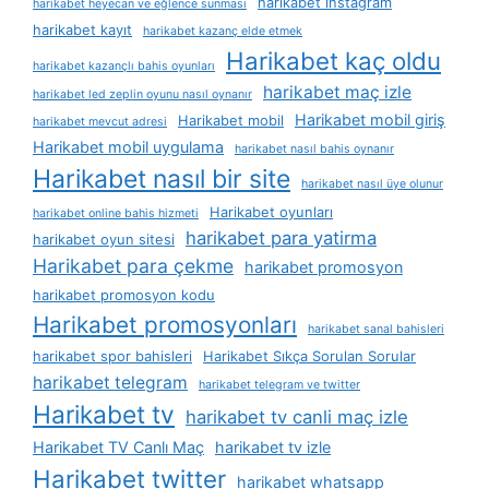
harikabet instagram
harikabet heyecan ve eğlence sunması
harikabet kayıt
harikabet kazanç elde etmek
Harikabet kaç oldu
harikabet kazançlı bahis oyunları
harikabet maç izle
harikabet led zeplin oyunu nasıl oynanır
Harikabet mobil giriş
Harikabet mobil
harikabet mevcut adresi
Harikabet mobil uygulama
harikabet nasıl bahis oynanır
Harikabet nasıl bir site
harikabet nasıl üye olunur
Harikabet oyunları
harikabet online bahis hizmeti
harikabet para yatirma
harikabet oyun sitesi
Harikabet para çekme
harikabet promosyon
harikabet promosyon kodu
Harikabet promosyonları
harikabet sanal bahisleri
harikabet spor bahisleri
Harikabet Sıkça Sorulan Sorular
harikabet telegram
harikabet telegram ve twitter
Harikabet tv
harikabet tv canli maç izle
Harikabet TV Canlı Maç
harikabet tv izle
Harikabet twitter
harikabet whatsapp