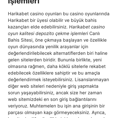
Işlemleri
Harikabet casino oyunları bu casino oyunlarında
Harikabet bir üyesi olabilir ve büyük bahis
kazançları elde edebilirsiniz.
Harikabet casino
oyun kalitesi depozito çekme işlemleri
Canlı
Bahis Sitesi, öne çıkmaya başlayan ve özellikle
oyun dünyasında yenilik arayanlar için
değerlendirilebilecek alternatiflerden biri haline
gelen sitelerden biridir. Bununla birlikte, yeni
olmasına rağmen, daha köklü sitelerle rekabet
edebilecek özelliklere sahiptir ve bu amaçla
değerlendirmek isteyebilirsiniz. Lisanslanmayan
diğer web siteleri nedeniyle giriş yapmakta
sorun yaşayabilirsiniz, ancak size her zaman
web sitemizdeki en son giriş bağlantılarını
veriyoruz. Muhtemelen bu işin ana girişinin bir
parçası olmayan kapı görmeyeceksiniz. Ayrıca,