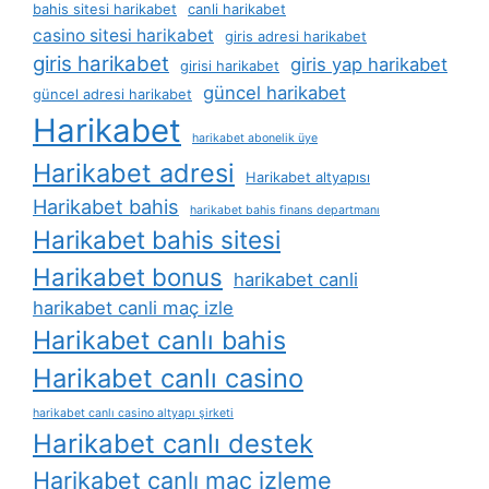
bahis sitesi harikabet
canli harikabet
casino sitesi harikabet
giris adresi harikabet
giris harikabet
giris yap harikabet
girisi harikabet
güncel harikabet
güncel adresi harikabet
Harikabet
harikabet abonelik üye
Harikabet adresi
Harikabet altyapısı
Harikabet bahis
harikabet bahis finans departmanı
Harikabet bahis sitesi
Harikabet bonus
harikabet canli
harikabet canli maç izle
Harikabet canlı bahis
Harikabet canlı casino
harikabet canlı casino altyapı şirketi
Harikabet canlı destek
Harikabet canlı maç izleme