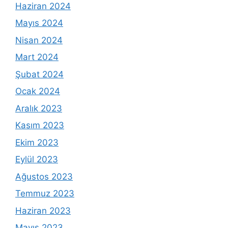
Haziran 2024
Mayıs 2024
Nisan 2024
Mart 2024
Şubat 2024
Ocak 2024
Aralık 2023
Kasım 2023
Ekim 2023
Eylül 2023
Ağustos 2023
Temmuz 2023
Haziran 2023
Mayıs 2023