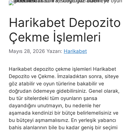
Harikabet Depozito
Çekme İşlemleri
Mayıs 28, 2026
Yazarı:
Harikabet
Harikabet depozito çekme işlemleri Harikabet
Depozito ve Çekme. İmzaladıktan sonra, siteye
göz atabilir ve oyun türlerine bakabilir ve
doğrudan ödemeye gidebilirsiniz. Genel olarak,
bu tür sitelerdeki tüm oyunların şansa
dayandığını unutmayın, bu nedenle her
aşamada kendinizi bir bütçe belirlemelisiniz ve
bu bütçeyi aşmamalısınız. En yerleşik yabancı
bahis alanlarının bile bu kadar geniş bir seçimi