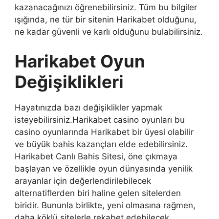
kazanacağınızı öğrenebilirsiniz. Tüm bu bilgiler
ışığında, ne tür bir sitenin Harikabet olduğunu,
ne kadar güvenli ve karlı olduğunu bulabilirsiniz.
Harikabet Oyun
Değişiklikleri
Hayatınızda bazı değişiklikler yapmak
isteyebilirsiniz.Harikabet casino oyunları bu
casino oyunlarında Harikabet bir üyesi olabilir
ve büyük bahis kazançları elde edebilirsiniz.
Harikabet Canlı Bahis Sitesi, öne çıkmaya
başlayan ve özellikle oyun dünyasında yenilik
arayanlar için değerlendirilebilecek
alternatiflerden biri haline gelen sitelerden
biridir. Bununla birlikte, yeni olmasına rağmen,
daha köklü sitelerle rekabet edebilecek