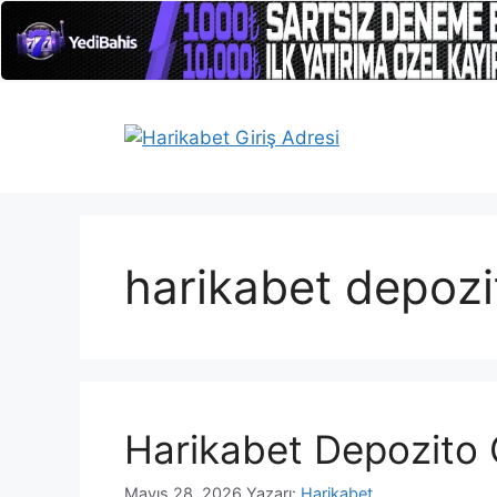
İçeriğe
atla
harikabet depozit
Harikabet Depozito 
Mayıs 28, 2026
Yazarı:
Harikabet