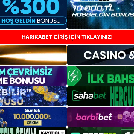
HARIKABET GİRİŞ İÇİN TIKLAYINIZ!