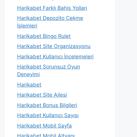
Harikabet Farklı Bahis Yolları
Harikabet Depozito Çekme
İşlemleri
Harikabet Bingo Rulet
Harikabet Site Organizasyonu
Harikabet Kullanıcı İncelemeleri
Harikabet Sorunsuz Oyun
Deneyimi
Harikabet
Harikabet Site Ailesi
Harikabet Bonus Bilgileri
Harikabet Kullanıcı Sayısı
Harikabet Mobil Sayfa
Harikabet Mobil Altyapı