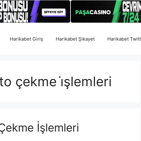
Harikabet Giriş
Harikabet Şikayet
Harikabet Twit
o çekme i̇şlemleri
Çekme İşlemleri