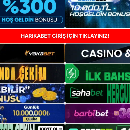
HARIKABET GİRİŞ İÇİN TIKLAYINIZ!