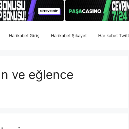
Harikabet Giriş
Harikabet Şikayet
Harikabet Twit
an ve eğlence