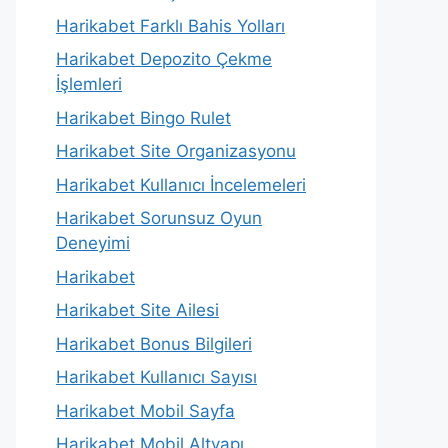
Harikabet Farklı Bahis Yolları
Harikabet Depozito Çekme
İşlemleri
Harikabet Bingo Rulet
Harikabet Site Organizasyonu
Harikabet Kullanıcı İncelemeleri
Harikabet Sorunsuz Oyun
Deneyimi
Harikabet
Harikabet Site Ailesi
Harikabet Bonus Bilgileri
Harikabet Kullanıcı Sayısı
Harikabet Mobil Sayfa
Harikabet Mobil Altyapı