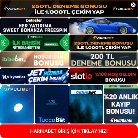
×
HARIKABET GİRİŞ İÇİN TIKLAYINIZ!