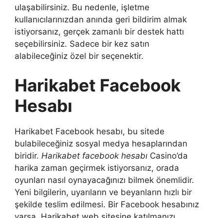
ulaşabilirsiniz. Bu nedenle, işletme
kullanıcılarınızdan anında geri bildirim almak
istiyorsanız, gerçek zamanlı bir destek hattı
seçebilirsiniz. Sadece bir kez satın
alabileceğiniz özel bir seçenektir.
Harikabet Facebook
Hesabı
Harikabet Facebook hesabı, bu sitede
bulabileceğiniz sosyal medya hesaplarından
biridir.
Harikabet facebook hesabı
Casino’da
harika zaman geçirmek istiyorsanız, orada
oyunları nasıl oynayacağınızı bilmek önemlidir.
Yeni bilgilerin, uyarıların ve beyanların hızlı bir
şekilde teslim edilmesi. Bir Facebook hesabınız
varsa, Harikabet web sitesine katılmanızı