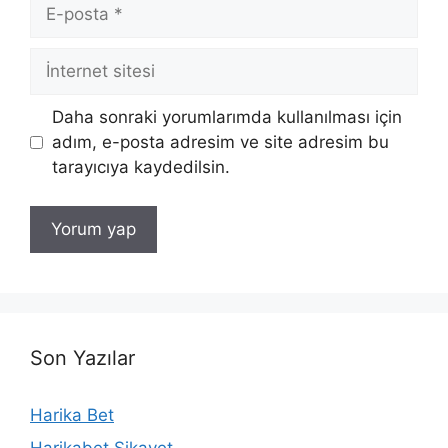
E-
posta
İnternet
sitesi
Daha sonraki yorumlarımda kullanılması için
adım, e-posta adresim ve site adresim bu
tarayıcıya kaydedilsin.
Son Yazılar
Harika Bet