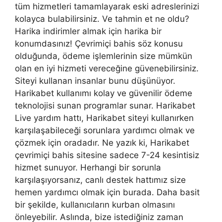
tüm hizmetleri tamamlayarak eski adreslerinizi
kolayca bulabilirsiniz. Ve tahmin et ne oldu?
Harika indirimler almak için harika bir
konumdasınız! Çevrimiçi bahis söz konusu
olduğunda, ödeme işlemlerinin size mümkün
olan en iyi hizmeti vereceğine güvenebilirsiniz.
Siteyi kullanan insanlar bunu düşünüyor.
Harikabet kullanımı kolay ve güvenilir ödeme
teknolojisi sunan programlar sunar. Harikabet
Live yardım hattı, Harikabet siteyi kullanırken
karşılaşabileceği sorunlara yardımcı olmak ve
çözmek için oradadır. Ne yazık ki, Harikabet
çevrimiçi bahis sitesine sadece 7-24 kesintisiz
hizmet sunuyor. Herhangi bir sorunla
karşılaşıyorsanız, canlı destek hattımız size
hemen yardımcı olmak için burada. Daha basit
bir şekilde, kullanıcıların kurban olmasını
önleyebilir. Aslında, bize istediğiniz zaman