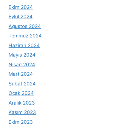
Ekim 2024
Eylül 2024
Ağustos 2024
Temmuz 2024
Haziran 2024
Mayıs 2024
Nisan 2024
Mart 2024
Şubat 2024
Ocak 2024
Aralık 2023
Kasım 2023
Ekim 2023