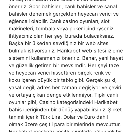
öneririz. Spor bahisleri, canlı bahisler ve sanal
bahisler denemek gerçekten heyecan verici ve
eğlenceli olabilir. Canlı casino oyunları, slot
makineleri, tombala veya poker içindeyseniz,
ihtiyacınız olan her şeyi burada bulacaksınız.
Başka bir ülkeden sevdiğiniz bir web sitesi
bulmak istiyorsanız, Harikabet web sitesi izleme
sistemini kullanmanızı öneririz. Bahar, yeni hayat
ve güzellik getiren bir mevsimdir. Her şeyi taze
ve heyecan verici hissettiren birçok renk ve
koku içeren büyük bir tablo gibi. Gerçek şu ki,
yasal değil, adres her zaman değişiyor ve çeviri
ve ortaya çıkan denge etkilenmiyor. Tıpkı canlı
oyunlar gibi, Casino kategorisindeki Harikabet
bahis içeriğinden bir dönüş yapabilirsiniz. Şirket
tanımlı içerik Türk Lira, Dolar ve Euro dahil
olmak üzere çeşitli para birimlerinde mevcuttur.
Harikabet maskotu çeşitli oyunlarla eğlenceli bir