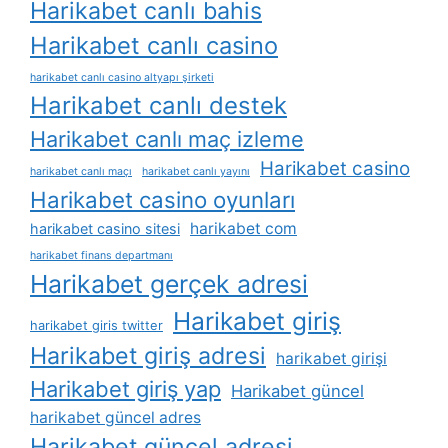
Harikabet canlı bahis
Harikabet canlı casino
harikabet canlı casino altyapı şirketi
Harikabet canlı destek
Harikabet canlı maç izleme
Harikabet casino
harikabet canlı maçı
harikabet canlı yayını
Harikabet casino oyunları
harikabet com
harikabet casino sitesi
harikabet finans departmanı
Harikabet gerçek adresi
Harikabet giriş
harikabet giris twitter
Harikabet giriş adresi
harikabet girişi
Harikabet giriş yap
Harikabet güncel
harikabet güncel adres
Harikabet güncel adresi