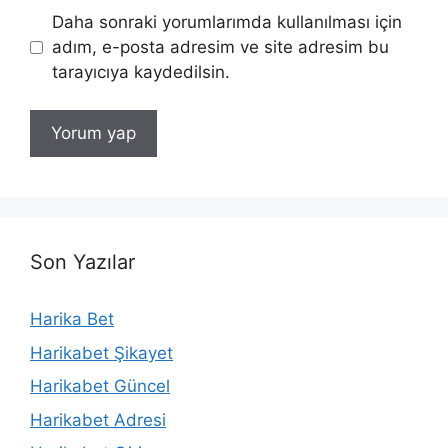
Daha sonraki yorumlarımda kullanılması için
adım, e-posta adresim ve site adresim bu
tarayıcıya kaydedilsin.
Son Yazılar
Harika Bet
Harikabet Şikayet
Harikabet Güncel
Harikabet Adresi