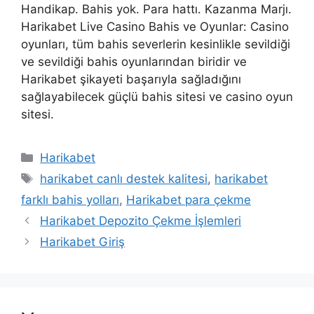
Handikap. Bahis yok. Para hattı. Kazanma Marjı.
Harikabet Live Casino Bahis ve Oyunlar: Casino
oyunları, tüm bahis severlerin kesinlikle sevildiği
ve sevildiği bahis oyunlarından biridir ve
Harikabet şikayeti başarıyla sağladığını
sağlayabilecek güçlü bahis sitesi ve casino oyun
sitesi.
Kategoriler
Harikabet
Etiketler
harikabet canlı destek kalitesi
,
harikabet
farklı bahis yolları
,
Harikabet para çekme
Harikabet Depozito Çekme İşlemleri
Harikabet Giriş