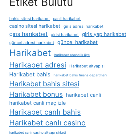
Etiket Bulutu
bahis sitesi harikabet
canli harikabet
casino sitesi harikabet
giris adresi harikabet
giris harikabet
giris yap harikabet
girisi harikabet
güncel harikabet
güncel adresi harikabet
Harikabet
harikabet abonelik üye
Harikabet adresi
Harikabet altyapısı
Harikabet bahis
harikabet bahis finans departmanı
Harikabet bahis sitesi
Harikabet bonus
harikabet canli
harikabet canli maç izle
Harikabet canlı bahis
Harikabet canlı casino
harikabet canlı casino altyapı şirketi