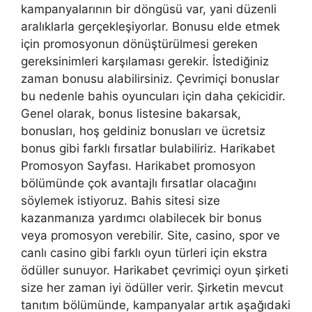
kampanyalarının bir döngüsü var, yani düzenli
aralıklarla gerçekleşiyorlar. Bonusu elde etmek
için promosyonun dönüştürülmesi gereken
gereksinimleri karşılaması gerekir. İstediğiniz
zaman bonusu alabilirsiniz. Çevrimiçi bonuslar
bu nedenle bahis oyuncuları için daha çekicidir.
Genel olarak, bonus listesine bakarsak,
bonusları, hoş geldiniz bonusları ve ücretsiz
bonus gibi farklı fırsatlar bulabiliriz. Harikabet
Promosyon Sayfası. Harikabet promosyon
bölümünde çok avantajlı fırsatlar olacağını
söylemek istiyoruz. Bahis sitesi size
kazanmanıza yardımcı olabilecek bir bonus
veya promosyon verebilir. Site, casino, spor ve
canlı casino gibi farklı oyun türleri için ekstra
ödüller sunuyor. Harikabet çevrimiçi oyun şirketi
size her zaman iyi ödüller verir. Şirketin mevcut
tanıtım bölümünde, kampanyalar artık aşağıdaki