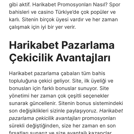
gibi aktif. Harikabet Promosyonları Nasıl? Spor
bahisleri ve casino Türkiye’de çok popüler ve
karlı. Sitenin birçok üyesi vardır ve her zaman
çalışmak için iyi bir yer verir.
Harikabet Pazarlama
Çekicilik Avantajları
Harikabet pazarlama çabaları tüm bahis
topluluğuna çekici geliyor. Site, ilk üyeliği ve
bonusları için farklı bonuslar sunuyor. Site
yönetimi her zaman çok çeşitli seçenekler
sunarak güncellenir. Sitenin bonus sistemindeki
son değişiklikleri sizinle paylaşıyoruz.
Harikabet
pazarlama çekicilik avantajları
promosyonları
sürekli değiştiğinden, size her zaman en son
fırsatları sunarız ve size avantajlı kazançlar