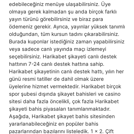
edebileceğiniz menüye ulaşabilirsiniz. Üye
olmaya gerek kalmadan şu anda birçok farklı
yayın türünü görebilirsiniz ve biraz para
ödemeniz gerekir. Ayrıca, yayınlar yüksek tanımlı
olduğundan, tüm kursun tadını çıkarabilirsiniz.
Burada kuponlar istediğiniz zaman yapabilirsiniz
veya sadece canlı yayında maçı izlemeyi
seçebilirsiniz. Harikabet şikayeti canlı destek
hattının 7-24 canlı destek hattına sahip.
Harikabet şikayetinin canlı destek hattı, yılın her
günü resmi tatiller de dahil olmak üzere
üyelerine hizmet vermektedir. Harikabet birçok
spor şubesi dışında şikayet bahisleri ve casino
sitesi daha fazla öncelikli, çok fazla Harikabet
şikayeti bahis piyasaları tanımlanmaktadır.
Aşağıda, Harikabet şikayet bahis sitesinden
yararlanabileceğiniz en popüler bahis
pazarlarından bazılarını listeledik. 1 × 2. Çift