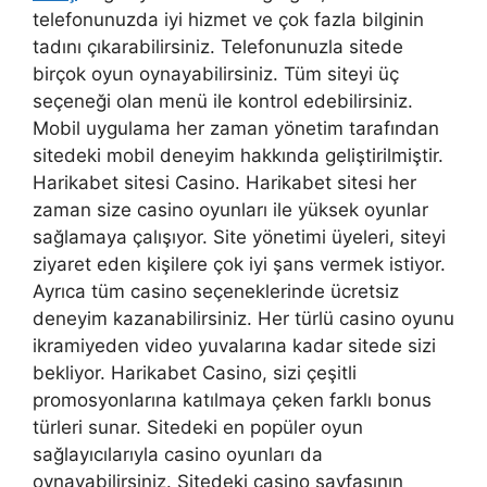
telefonunuzda iyi hizmet ve çok fazla bilginin
tadını çıkarabilirsiniz. Telefonunuzla sitede
birçok oyun oynayabilirsiniz. Tüm siteyi üç
seçeneği olan menü ile kontrol edebilirsiniz.
Mobil uygulama her zaman yönetim tarafından
sitedeki mobil deneyim hakkında geliştirilmiştir.
Harikabet sitesi Casino. Harikabet sitesi her
zaman size casino oyunları ile yüksek oyunlar
sağlamaya çalışıyor. Site yönetimi üyeleri, siteyi
ziyaret eden kişilere çok iyi şans vermek istiyor.
Ayrıca tüm casino seçeneklerinde ücretsiz
deneyim kazanabilirsiniz. Her türlü casino oyunu
ikramiyeden video yuvalarına kadar sitede sizi
bekliyor. Harikabet Casino, sizi çeşitli
promosyonlarına katılmaya çeken farklı bonus
türleri sunar. Sitedeki en popüler oyun
sağlayıcılarıyla casino oyunları da
oynayabilirsiniz. Sitedeki casino sayfasının