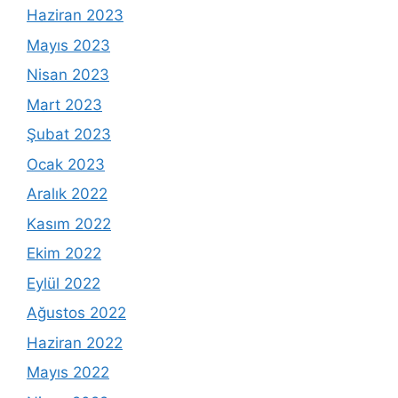
Haziran 2023
Mayıs 2023
Nisan 2023
Mart 2023
Şubat 2023
Ocak 2023
Aralık 2022
Kasım 2022
Ekim 2022
Eylül 2022
Ağustos 2022
Haziran 2022
Mayıs 2022