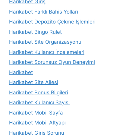
Harikabet Giriş
Harikabet Farklı Bahis Yolları
Harikabet Depozito Çekme İşlemleri
Harikabet Bingo Rulet
Harikabet Site Organizasyonu
Harikabet Kullanıcı İncelemeleri
Harikabet Sorunsuz Oyun Deneyimi
Harikabet
Harikabet Site Ailesi
Harikabet Bonus Bilgileri
Harikabet Kullanıcı Sayısı
Harikabet Mobil Sayfa
Harikabet Mobil Altyapı
Harikabet Giriş Sorunu