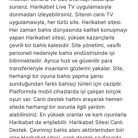
sunarız. Harikabet Live TV uygulamasıyla
donmadan izleyebilirsiniz. Sitenin canlı TV
uygulamasıyla, her türlü site. Harikabet sitesi.
Her zaman bahis dünyasında kaliteli konuşmayı
yapan Harikabet sitesi, yüksek kazançlarla
çevrili bir bahis kalesidir. Site yönetimi, vasıflı
personeli nedeniyle bahis endüstrisinde iyi
bilinmektedir. Ayrıca hızlı ve güvenilir para
transferleriyle insanların gözlerini yakalar. Site,
herhangi bir oyuna bahis yapma şansı
sunduğundan farklı bahisçi türleri için caziptir.
Platformda mobil cihazlarda iyi çalışan birçok
oyun var. Canlı destek hattını arayarak hemen
sitede herhangi bir sorunla ilgili yardım
alabilirsiniz. En yüksek oranlar ve karlı oyunlarla
Harikabet de erişilebilir. Harikabet Sitesi Canlı
Destek. Çevrimiçi bahis alanı aktörlerinden biri
olan Harikabet sitesi, canlı destek sayfasında