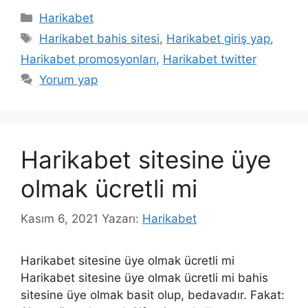
Kategoriler
Harikabet
Etiketler
Harikabet bahis sitesi
,
Harikabet giriş yap
,
Harikabet promosyonları
,
Harikabet twitter
Yorum yap
Harikabet sitesine üye
olmak ücretli mi
Kasım 6, 2021
Yazarı:
Harikabet
Harikabet sitesine üye olmak ücretli mi
Harikabet sitesine üye olmak ücretli mi bahis
sitesine üye olmak basit olup, bedavadır. Fakat: