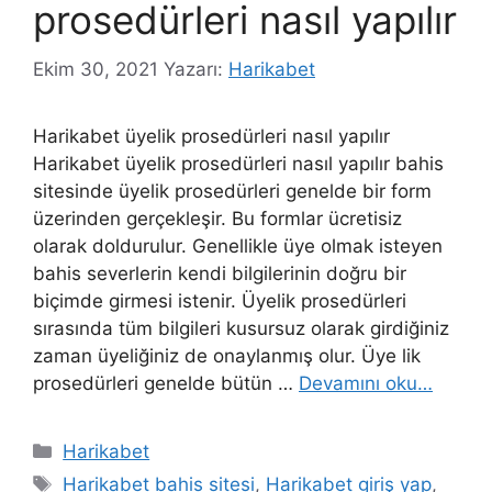
prosedürleri nasıl yapılır
Ekim 30, 2021
Yazarı:
Harikabet
Harikabet üyelik prosedürleri nasıl yapılır
Harikabet üyelik prosedürleri nasıl yapılır bahis
sitesinde üyelik prosedürleri genelde bir form
üzerinden gerçekleşir. Bu formlar ücretisiz
olarak doldurulur. Genellikle üye olmak isteyen
bahis severlerin kendi bilgilerinin doğru bir
biçimde girmesi istenir. Üyelik prosedürleri
sırasında tüm bilgileri kusursuz olarak girdiğiniz
zaman üyeliğiniz de onaylanmış olur. Üye lik
prosedürleri genelde bütün …
Devamını oku…
Kategoriler
Harikabet
Etiketler
Harikabet bahis sitesi
,
Harikabet giriş yap
,