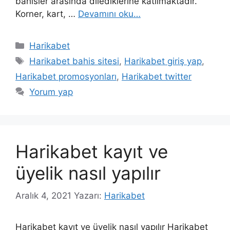
bahisler arasında dilediklerine katılmaktadır.
Korner, kart, …
Devamını oku…
Kategoriler
Harikabet
Etiketler
Harikabet bahis sitesi
,
Harikabet giriş yap
,
Harikabet promosyonları
,
Harikabet twitter
Yorum yap
Harikabet kayıt ve
üyelik nasıl yapılır
Aralık 4, 2021
Yazarı:
Harikabet
Harikabet kayıt ve üyelik nasıl yapılır Harikabet