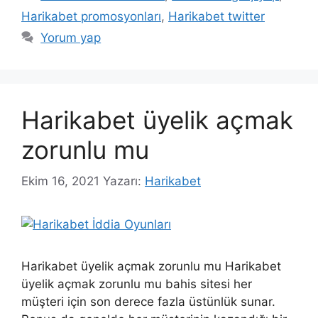
Harikabet promosyonları
,
Harikabet twitter
Yorum yap
Harikabet üyelik açmak
zorunlu mu
Ekim 16, 2021
Yazarı:
Harikabet
Harikabet üyelik açmak zorunlu mu Harikabet
üyelik açmak zorunlu mu bahis sitesi her
müşteri için son derece fazla üstünlük sunar.