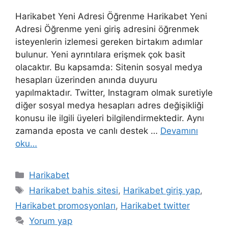
Harikabet Yeni Adresi Öğrenme Harikabet Yeni
Adresi Öğrenme yeni giriş adresini öğrenmek
isteyenlerin izlemesi gereken birtakım adımlar
bulunur. Yeni ayrıntılara erişmek çok basit
olacaktır. Bu kapsamda: Sitenin sosyal medya
hesapları üzerinden anında duyuru
yapılmaktadır. Twitter, Instagram olmak suretiyle
diğer sosyal medya hesapları adres değişikliği
konusu ile ilgili üyeleri bilgilendirmektedir. Aynı
zamanda eposta ve canlı destek …
Devamını
oku…
Kategoriler
Harikabet
Etiketler
Harikabet bahis sitesi
,
Harikabet giriş yap
,
Harikabet promosyonları
,
Harikabet twitter
Yorum yap