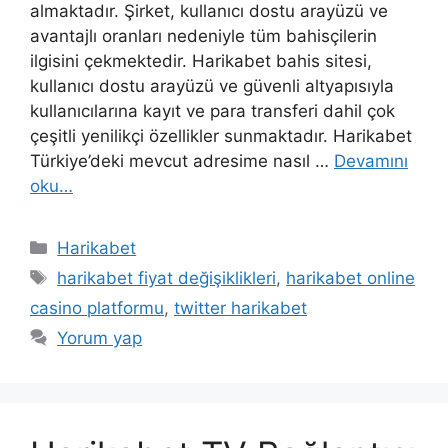
almaktadır. Şirket, kullanıcı dostu arayüzü ve
avantajlı oranları nedeniyle tüm bahisçilerin
ilgisini çekmektedir. Harikabet bahis sitesi,
kullanıcı dostu arayüzü ve güvenli altyapısıyla
kullanıcılarına kayıt ve para transferi dahil çok
çeşitli yenilikçi özellikler sunmaktadır. Harikabet
Türkiye’deki mevcut adresime nasıl …
Devamını
oku…
Kategoriler
Harikabet
Etiketler
harikabet fiyat değişiklikleri
,
harikabet online
casino platformu
,
twitter harikabet
Yorum yap