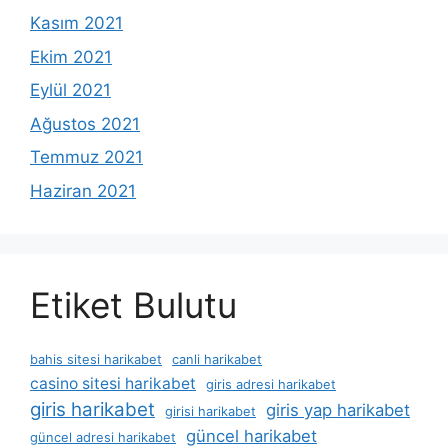
Kasım 2021
Ekim 2021
Eylül 2021
Ağustos 2021
Temmuz 2021
Haziran 2021
Etiket Bulutu
bahis sitesi harikabet
canli harikabet
casino sitesi harikabet
giris adresi harikabet
giris harikabet
giris yap harikabet
girisi harikabet
güncel harikabet
güncel adresi harikabet