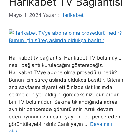
Harikabet TV Bağlantısı
Mayıs 1, 2024
Yazarı:
Harikabet
Harikabet tv bağlantısı Harikabet TV bölümüyle
nasıl bağlantı kurulacağını göstereceğiz.
Harikabet TVye abone olma prosedürü nedir?
Bunun için süreç aslında oldukça basittir. Sitenin
ana sayfasını ziyaret ettiğinizde üst kısımda
sekmelerin yer aldığını göreceksiniz, bunlardan
biri TV bölümüdür. Sekme tıklandığında adres
ayrı bir pencerede görüntülenir. Artık devam
eden oyununuzun canlı yayınını bu pencereden
görüntüleyebilirsiniz Canlı yayın …
Devamını
oku…