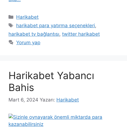
Kategoriler
Harikabet
Etiketler
harikabet para yatırma seçenekleri
,
harikabet tv bağlantısı
,
twitter harikabet
Yorum yap
Harikabet Yabancı
Bahis
Mart 6, 2024
Yazarı:
Harikabet