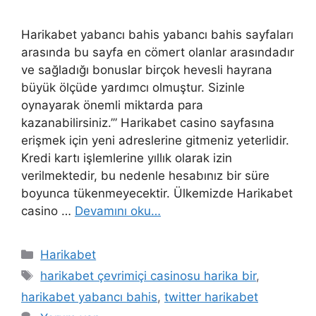
Harikabet yabancı bahis yabancı bahis sayfaları
arasında bu sayfa en cömert olanlar arasındadır
ve sağladığı bonuslar birçok hevesli hayrana
büyük ölçüde yardımcı olmuştur. Sizinle
oynayarak önemli miktarda para
kazanabilirsiniz.’” Harikabet casino sayfasına
erişmek için yeni adreslerine gitmeniz yeterlidir.
Kredi kartı işlemlerine yıllık olarak izin
verilmektedir, bu nedenle hesabınız bir süre
boyunca tükenmeyecektir. Ülkemizde Harikabet
casino …
Devamını oku…
Kategoriler
Harikabet
Etiketler
harikabet çevrimiçi casinosu harika bir
,
harikabet yabancı bahis
,
twitter harikabet