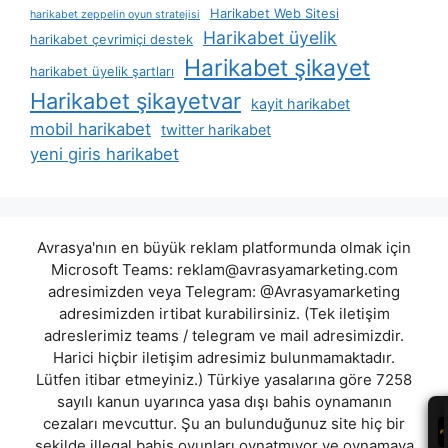
Harikabet Web Sitesi
harikabet zeppelin oyun stratejisi
Harikabet üyelik
harikabet çevrimiçi destek
Harikabet şikayet
harikabet üyelik şartları
Harikabet şikayetvar
kayit harikabet
mobil harikabet
twitter harikabet
yeni giris harikabet
Avrasya'nın en büyük reklam platformunda olmak için
Microsoft Teams:
reklam@avrasyamarketing.com
adresimizden veya Telegram: @Avrasyamarketing
adresimizden irtibat kurabilirsiniz. (Tek iletişim
adreslerimiz teams / telegram ve mail adresimizdir.
Harici hiçbir iletişim adresimiz bulunmamaktadır.
Lütfen itibar etmeyiniz.) Türkiye yasalarına göre 7258
sayılı kanun uyarınca yasa dışı bahis oynamanın
cezaları mevcuttur. Şu an bulunduğunuz site hiç bir
şekilde illegal bahis oyunları oynatmıyor ve oynamaya