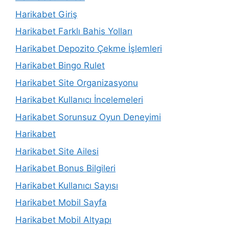
Harikabet Giriş
Harikabet Farklı Bahis Yolları
Harikabet Depozito Çekme İşlemleri
Harikabet Bingo Rulet
Harikabet Site Organizasyonu
Harikabet Kullanıcı İncelemeleri
Harikabet Sorunsuz Oyun Deneyimi
Harikabet
Harikabet Site Ailesi
Harikabet Bonus Bilgileri
Harikabet Kullanıcı Sayısı
Harikabet Mobil Sayfa
Harikabet Mobil Altyapı