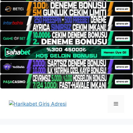
İçeriğe
atla
Menü