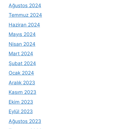
Ağustos 2024
Temmuz 2024
Haziran 2024
Mayıs 2024
Nisan 2024
Mart 2024
Şubat 2024
Ocak 2024
Aralık 2023
Kasım 2023
Ekim 2023
Eylül 2023
Ağustos 2023