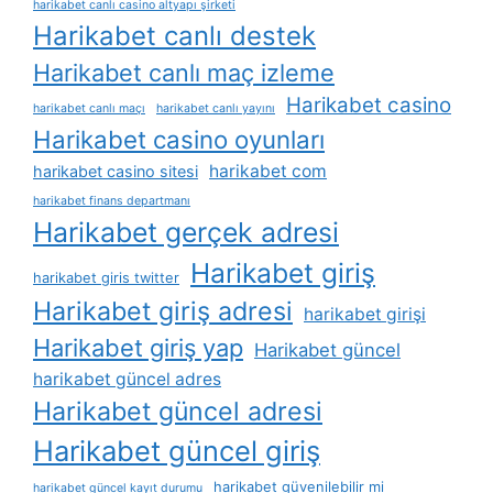
harikabet canlı casino altyapı şirketi
Harikabet canlı destek
Harikabet canlı maç izleme
Harikabet casino
harikabet canlı maçı
harikabet canlı yayını
Harikabet casino oyunları
harikabet com
harikabet casino sitesi
harikabet finans departmanı
Harikabet gerçek adresi
Harikabet giriş
harikabet giris twitter
Harikabet giriş adresi
harikabet girişi
Harikabet giriş yap
Harikabet güncel
harikabet güncel adres
Harikabet güncel adresi
Harikabet güncel giriş
harikabet güvenilebilir mi
harikabet güncel kayıt durumu