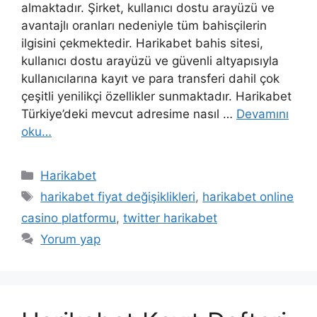
almaktadır. Şirket, kullanıcı dostu arayüzü ve
avantajlı oranları nedeniyle tüm bahisçilerin
ilgisini çekmektedir. Harikabet bahis sitesi,
kullanıcı dostu arayüzü ve güvenli altyapısıyla
kullanıcılarına kayıt ve para transferi dahil çok
çeşitli yenilikçi özellikler sunmaktadır. Harikabet
Türkiye’deki mevcut adresime nasıl …
Devamını
oku…
Kategoriler
Harikabet
Etiketler
harikabet fiyat değişiklikleri
,
harikabet online
casino platformu
,
twitter harikabet
Yorum yap