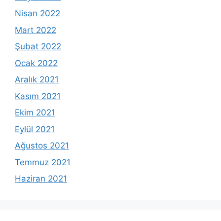
Nisan 2022
Mart 2022
Şubat 2022
Ocak 2022
Aralık 2021
Kasım 2021
Ekim 2021
Eylül 2021
Ağustos 2021
Temmuz 2021
Haziran 2021