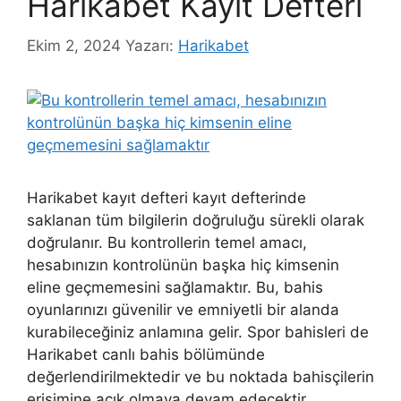
Harikabet Kayıt Defteri
Ekim 2, 2024
Yazarı:
Harikabet
Harikabet kayıt defteri kayıt defterinde
saklanan tüm bilgilerin doğruluğu sürekli olarak
doğrulanır. Bu kontrollerin temel amacı,
hesabınızın kontrolünün başka hiç kimsenin
eline geçmemesini sağlamaktır. Bu, bahis
oyunlarınızı güvenilir ve emniyetli bir alanda
kurabileceğiniz anlamına gelir. Spor bahisleri de
Harikabet canlı bahis bölümünde
değerlendirilmektedir ve bu noktada bahisçilerin
erişimine açık olmaya devam edecektir.