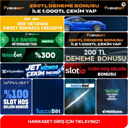
×
HARIKABET GİRİŞ İÇİN TIKLAYINIZ!