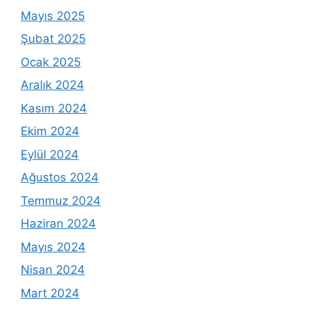
Mayıs 2025
Şubat 2025
Ocak 2025
Aralık 2024
Kasım 2024
Ekim 2024
Eylül 2024
Ağustos 2024
Temmuz 2024
Haziran 2024
Mayıs 2024
Nisan 2024
Mart 2024