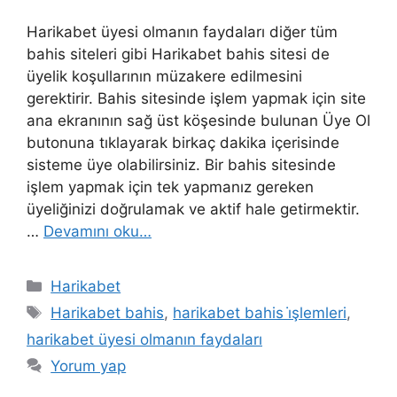
Harikabet üyesi olmanın faydaları diğer tüm
bahis siteleri gibi Harikabet bahis sitesi de
üyelik koşullarının müzakere edilmesini
gerektirir. Bahis sitesinde işlem yapmak için site
ana ekranının sağ üst köşesinde bulunan Üye Ol
butonuna tıklayarak birkaç dakika içerisinde
sisteme üye olabilirsiniz. Bir bahis sitesinde
işlem yapmak için tek yapmanız gereken
üyeliğinizi doğrulamak ve aktif hale getirmektir.
…
Devamını oku…
Kategoriler
Harikabet
Etiketler
Harikabet bahis
,
harikabet bahis i̇şlemleri
,
harikabet üyesi olmanın faydaları
Yorum yap