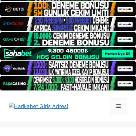
İçeriğe
atla
Menü