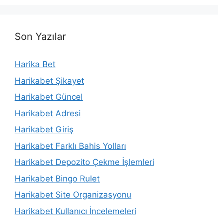
Son Yazılar
Harika Bet
Harikabet Şikayet
Harikabet Güncel
Harikabet Adresi
Harikabet Giriş
Harikabet Farklı Bahis Yolları
Harikabet Depozito Çekme İşlemleri
Harikabet Bingo Rulet
Harikabet Site Organizasyonu
Harikabet Kullanıcı İncelemeleri