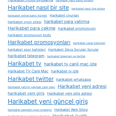
harikabet nasıl bahis oynanır
Harikabet nasıl bir site
harikabet nasıl üye olunur
Harikabet oyunları
harikabet online bahis hizmeti
harikabet para yatirma
harikabet oyun sitesi
Harikabet para çekme
harikabet promosyon
harikabet promosyon kodu
Harikabet promosyonları
harikabet sanal bahisleri
harikabet spor bahisleri
Harikabet Sıkça Sorulan Sorular
harikabet telegram
harikabet telegram ve twitter
Harikabet tv
harikabet tv canli maç izle
Harikabet TV Canlı Maç
harikabet tv izle
Harikabet twitter
harikabet whatsapp
Harikabet yeni adresi
harikabet yatırım yapmak canlı maçı
harikabet yeni giris
Harikabet yeni giriş adresi
Harikabet yeni güncel giriş
Harikabet Web Sitesi
harikabet zeppelin oyun stratejisi
Harikabet üyelik