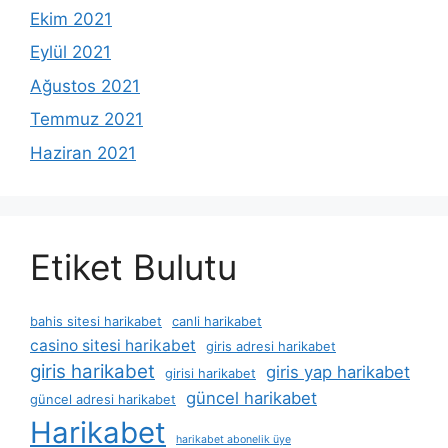
Ekim 2021
Eylül 2021
Ağustos 2021
Temmuz 2021
Haziran 2021
Etiket Bulutu
bahis sitesi harikabet
canli harikabet
casino sitesi harikabet
giris adresi harikabet
giris harikabet
giris yap harikabet
girisi harikabet
güncel harikabet
güncel adresi harikabet
Harikabet
harikabet abonelik üye