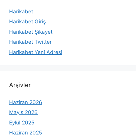
Harikabet
Harikabet Giriş
Harikabet Şikayet
Harikabet Twitter
Harikabet Yeni Adresi
Arşivler
Haziran 2026
Mayıs 2026
Eylül 2025
Haziran 2025