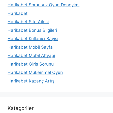
Harikabet Sorunsuz Oyun Deneyimi
Harikabet
Harikabet Site Ailesi
Harikabet Bonus Bilgileri
Harikabet Kullanıcı Sayısı
Harikabet Mobil Sayfa
Harikabet Mobil Altyapı
Harikabet Giriş Sorunu
Harikabet Mükemmel Oyun
Harikabet Kazanç Artışı
Kategoriler