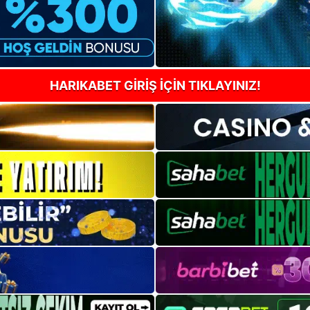
HARIKABET GİRİŞ İÇİN TIKLAYINIZ!