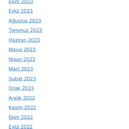
Ekim 2023
Eylül 2023
Ağustos 2023
Temmuz 2023
Haziran 2023
Mayıs 2023
Nisan 2023
Mart 2023
Şubat 2023
Ocak 2023
Aralık 2022
Kasım 2022
Ekim 2022
Eylül 2022