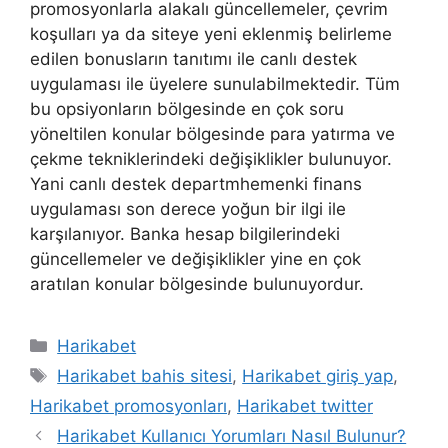
promosyonlarla alakalı güncellemeler, çevrim
koşulları ya da siteye yeni eklenmiş belirleme
edilen bonusların tanıtımı ile canlı destek
uygulaması ile üyelere sunulabilmektedir. Tüm
bu opsiyonların bölgesinde en çok soru
yöneltilen konular bölgesinde para yatırma ve
çekme tekniklerindeki değişiklikler bulunuyor.
Yani canlı destek departmhemenki finans
uygulaması son derece yoğun bir ilgi ile
karşılanıyor. Banka hesap bilgilerindeki
güncellemeler ve değişiklikler yine en çok
aratılan konular bölgesinde bulunuyordur.
Kategoriler
Harikabet
Etiketler
Harikabet bahis sitesi
,
Harikabet giriş yap
,
Harikabet promosyonları
,
Harikabet twitter
Harikabet Kullanıcı Yorumları Nasıl Bulunur?