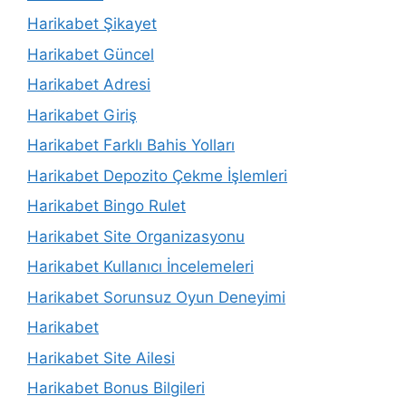
Harikabet Şikayet
Harikabet Güncel
Harikabet Adresi
Harikabet Giriş
Harikabet Farklı Bahis Yolları
Harikabet Depozito Çekme İşlemleri
Harikabet Bingo Rulet
Harikabet Site Organizasyonu
Harikabet Kullanıcı İncelemeleri
Harikabet Sorunsuz Oyun Deneyimi
Harikabet
Harikabet Site Ailesi
Harikabet Bonus Bilgileri