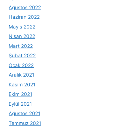
Ağustos 2022
Haziran 2022
Mayıs 2022
Nisan 2022
Mart 2022
Şubat 2022
Ocak 2022
Aralık 2021
Kasım 2021
Ekim 2021
Eylül 2021
Ağustos 2021
Temmuz 2021