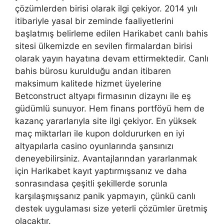
çözümlerden birisi olarak ilgi çekiyor. 2014 yılı
itibariyle yasal bir zeminde faaliyetlerini
başlatmış belirleme edilen Harikabet canlı bahis
sitesi ülkemizde en sevilen firmalardan birisi
olarak yayın hayatına devam ettirmektedir. Canlı
bahis bürosu kurulduğu andan itibaren
maksimum kalitede hizmet üyelerine
Betconstruct altyapı firmasının dizaynı ile eş
güdümlü sunuyor. Hem finans portföyü hem de
kazanç yararlarıyla site ilgi çekiyor. En yüksek
maç miktarları ile kupon doldururken en iyi
altyapılarla casino oyunlarında şansınızı
deneyebilirsiniz. Avantajlarından yararlanmak
için Harikabet kayıt yaptırmışsanız ve daha
sonrasındasa çeşitli şekillerde sorunla
karşılaşmışsanız panik yapmayın, çünkü canlı
destek uygulaması size yeterli çözümler üretmiş
olacaktır.