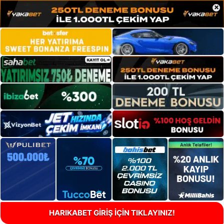
×
HARIKABET GİRİŞ İÇİN TIKLAYINIZ!