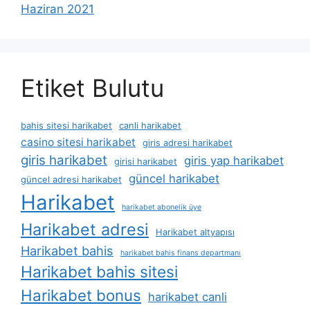
Haziran 2021
Etiket Bulutu
bahis sitesi harikabet
canli harikabet
casino sitesi harikabet
giris adresi harikabet
giris harikabet
giris yap harikabet
girisi harikabet
güncel harikabet
güncel adresi harikabet
Harikabet
harikabet abonelik üye
Harikabet adresi
Harikabet altyapısı
Harikabet bahis
harikabet bahis finans departmanı
Harikabet bahis sitesi
Harikabet bonus
harikabet canli