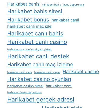
Harikabet bahis
harikabet bahis finans departmanı
Harikabet bahis sitesi
Harikabet bonus
harikabet canli
harikabet canli maç izle
Harikabet canlı bahis
Harikabet canlı casino
harikabet canlı casino altyapı şirketi
Harikabet canlı destek
Harikabet canlı maç izleme
Harikabet casino
harikabet canlı maçı
harikabet canlı yayını
Harikabet casino oyunları
harikabet com
harikabet casino sitesi
harikabet finans departmanı
Harikabet gerçek adresi