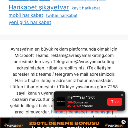
Harikabet şikayetvar
kayit harikabet
mobil harikabet
twitter harikabet
yeni giris harikabet
Avrasya'nın en büyük reklam platformunda olmak için
Microsoft Teams:
reklam@avrasyamarketing.com
adresimizden veya Telegram: @Avrasyamarketing
adresimizden irtibat kurabilirsiniz. (Tek iletişim
adreslerimiz teams / telegram ve mail adresimizdir.
Harici hiçbir iletişim adresimiz bulunmamaktadır.
Lütfen itibar etmeyiniz.) Türkiye yasalarına göre 7258
sayılı kanun uyarınca yasa dışı bahis oynamanın
cezaları mevcuttur. Şu an bulunduğunuz site hiç bir
şekilde illegal bahis oyunları oynatmıyor ve oynamaya
aracı olmuyordur.
hilabet
|
bankabet
|
inbahisgit
|
bayabetcasino
|
casipolsitesi
|
no1bahis
|
jugoobet
|
×
larabahis
"