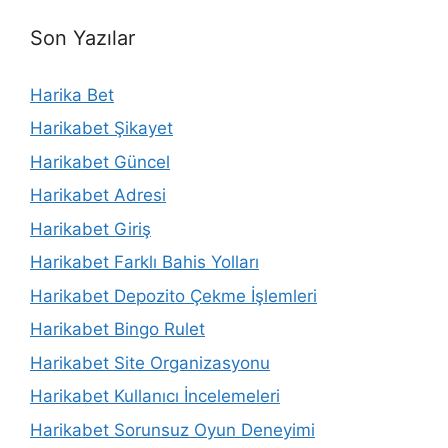
Son Yazılar
Harika Bet
Harikabet Şikayet
Harikabet Güncel
Harikabet Adresi
Harikabet Giriş
Harikabet Farklı Bahis Yolları
Harikabet Depozito Çekme İşlemleri
Harikabet Bingo Rulet
Harikabet Site Organizasyonu
Harikabet Kullanıcı İncelemeleri
Harikabet Sorunsuz Oyun Deneyimi