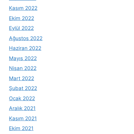
Kasım 2022
Ekim 2022
Eylül 2022
Ağustos 2022
Haziran 2022
Mayıs 2022
Nisan 2022
Mart 2022
Şubat 2022
Ocak 2022
Aralık 2021
Kasım 2021
Ekim 2021