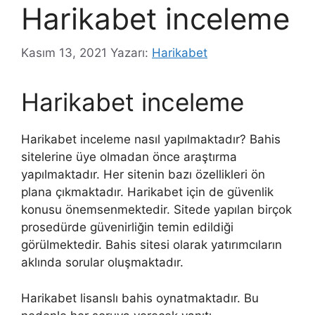
Harikabet inceleme
Kasım 13, 2021
Yazarı:
Harikabet
Harikabet inceleme
Harikabet inceleme nasıl yapılmaktadır? Bahis
sitelerine üye olmadan önce araştırma
yapılmaktadır. Her sitenin bazı özellikleri ön
plana çıkmaktadır. Harikabet için de güvenlik
konusu önemsenmektedir. Sitede yapılan birçok
prosedürde güvenirliğin temin edildiği
görülmektedir. Bahis sitesi olarak yatırımcıların
aklında sorular oluşmaktadır.
Harikabet lisanslı bahis oynatmaktadır. Bu