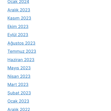
Ocak 2024
Aralık 2023
Kasım 2023
Ekim 2023
Eylül 2023
Ağustos 2023
Temmuz 2023
Haziran 2023
Mayıs 2023
Nisan 2023
Mart 2023
Şubat 2023
Ocak 2023
Aralık 2022