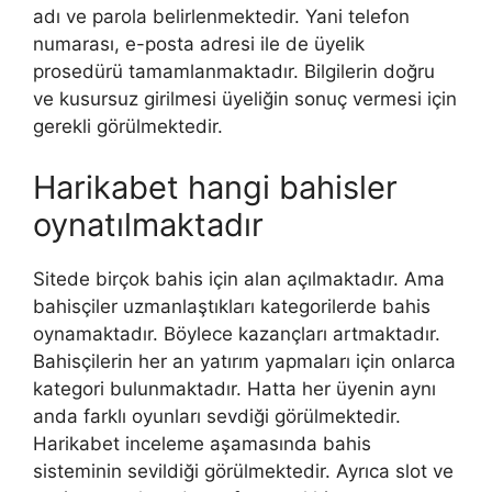
adı ve parola belirlenmektedir. Yani telefon
numarası, e-posta adresi ile de üyelik
prosedürü tamamlanmaktadır. Bilgilerin doğru
ve kusursuz girilmesi üyeliğin sonuç vermesi için
gerekli görülmektedir.
Harikabet hangi bahisler
oynatılmaktadır
Sitede birçok bahis için alan açılmaktadır. Ama
bahisçiler uzmanlaştıkları kategorilerde bahis
oynamaktadır. Böylece kazançları artmaktadır.
Bahisçilerin her an yatırım yapmaları için onlarca
kategori bulunmaktadır. Hatta her üyenin aynı
anda farklı oyunları sevdiği görülmektedir.
Harikabet inceleme aşamasında bahis
sisteminin sevildiği görülmektedir. Ayrıca slot ve