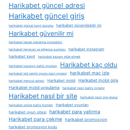
Harikabet güncel adresi
Harikabet güncel giriş
harikabet güvenilebilir mi
harikabet güncel kayıt durumu
Harikabet güvenilir mi
harikabet hesap kapatma prosedürü
harikabet instagram
harikabet heyecan ve eğlence sunması
harikabet kayıt
harikabet kazanç elde etmek
Harikabet kaç oldu
harikabet kazançlı bahis oyunları
harikabet maç izle
harikabet led zeplin oyunu nasıl oynanır
Harikabet mobil giriş
Harikabet mobil
harikabet mevcut adresi
Harikabet mobil uygulama
harikabet nasıl bahis oynanır
Harikabet nasıl bir site
harikabet nasıl üye olunur
Harikabet oyunları
harikabet online bahis hizmeti
harikabet para yatirma
harikabet oyun sitesi
Harikabet para çekme
harikabet promosyon
harikabet promosyon kodu