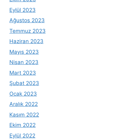
Eylül 2023
Ağustos 2023
Temmuz 2023
Haziran 2023
Mayıs 2023
Nisan 2023
Mart 2023
Şubat 2023
Ocak 2023
Aralık 2022
Kasım 2022
Ekim 2022
Eylül 2022