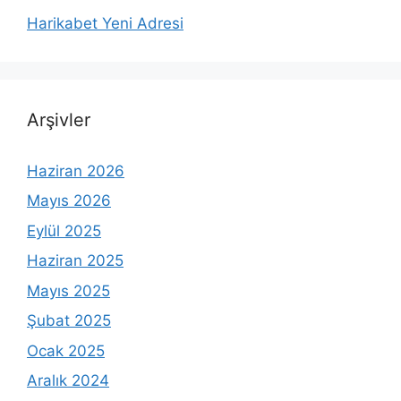
Harikabet Yeni Adresi
Arşivler
Haziran 2026
Mayıs 2026
Eylül 2025
Haziran 2025
Mayıs 2025
Şubat 2025
Ocak 2025
Aralık 2024