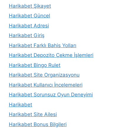
Harikabet Şikayet
Harikabet Güncel
Harikabet Adresi
Harikabet Giriş
Harikabet Farklı Bahis Yolları
Harikabet Depozito Çekme İşlemleri
Harikabet Bingo Rulet
Harikabet Site Organizasyonu
Harikabet Kullanıcı İncelemeleri
Harikabet Sorunsuz Oyun Deneyimi
Harikabet
Harikabet Site Ailesi
Harikabet Bonus Bilgileri