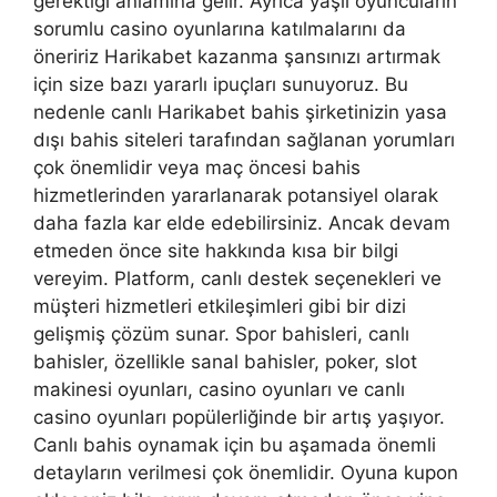
gerektiği anlamına gelir. Ayrıca yaşlı oyuncuların
sorumlu casino oyunlarına katılmalarını da
öneririz Harikabet kazanma şansınızı artırmak
için size bazı yararlı ipuçları sunuyoruz. Bu
nedenle canlı Harikabet bahis şirketinizin yasa
dışı bahis siteleri tarafından sağlanan yorumları
çok önemlidir veya maç öncesi bahis
hizmetlerinden yararlanarak potansiyel olarak
daha fazla kar elde edebilirsiniz. Ancak devam
etmeden önce site hakkında kısa bir bilgi
vereyim. Platform, canlı destek seçenekleri ve
müşteri hizmetleri etkileşimleri gibi bir dizi
gelişmiş çözüm sunar. Spor bahisleri, canlı
bahisler, özellikle sanal bahisler, poker, slot
makinesi oyunları, casino oyunları ve canlı
casino oyunları popülerliğinde bir artış yaşıyor.
Canlı bahis oynamak için bu aşamada önemli
detayların verilmesi çok önemlidir. Oyuna kupon