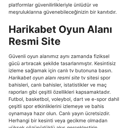
platformlar güvenilirlikleriyle ünlüdür ve
meşruluklarına güvenebileceğinizin bir kanıtıdır.
Harikabet Oyun Alanı
Resmi Site
Güvenli oyun alanımız aynı zamanda fiziksel
gücü artıracak şekilde tasarlanmıştır. Kesintisiz
izleme sağlamak için canlı tv butonuna basın.
Harikabet oyun alanı resmi site
tv sitesi spor
bahisleri, canlı bahisler, istatistikler ve maç
raporları gibi çeşitli özellikleri kapsamaktadır.
Futbol, ​​basketbol, ​​voleybol, dart ve e-spor dahil
çeşitli spor etkinliklerini izlemeye ve bahis
oynamaya hazır olun. Canlı yayın ücretsizdir.
Herhangi bir kesinti veya gecikme olmadan
yüksek çözünürlüklü akış gerçekleştirin.