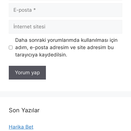
E-
posta
İnternet
sitesi
Daha sonraki yorumlarımda kullanılması için
adım, e-posta adresim ve site adresim bu
tarayıcıya kaydedilsin.
Son Yazılar
Harika Bet