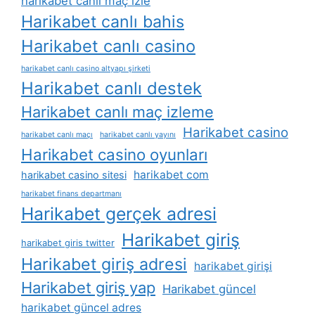
harikabet canli maç izle
Harikabet canlı bahis
Harikabet canlı casino
harikabet canlı casino altyapı şirketi
Harikabet canlı destek
Harikabet canlı maç izleme
Harikabet casino
harikabet canlı maçı
harikabet canlı yayını
Harikabet casino oyunları
harikabet com
harikabet casino sitesi
harikabet finans departmanı
Harikabet gerçek adresi
Harikabet giriş
harikabet giris twitter
Harikabet giriş adresi
harikabet girişi
Harikabet giriş yap
Harikabet güncel
harikabet güncel adres