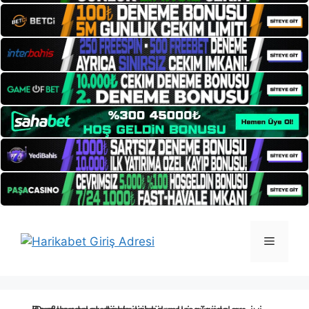
İçeriğe
atla
Menü