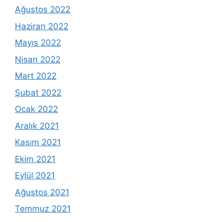
Ağustos 2022
Haziran 2022
Mayıs 2022
Nisan 2022
Mart 2022
Şubat 2022
Ocak 2022
Aralık 2021
Kasım 2021
Ekim 2021
Eylül 2021
Ağustos 2021
Temmuz 2021