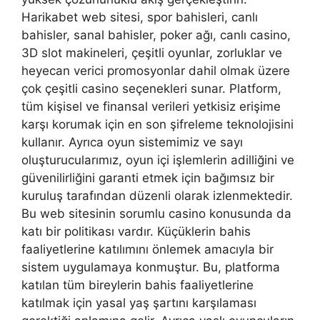
Harikabet web sitesi, spor bahisleri, canlı
bahisler, sanal bahisler, poker ağı, canlı casino,
3D slot makineleri, çeşitli oyunlar, zorluklar ve
heyecan verici promosyonlar dahil olmak üzere
çok çeşitli casino seçenekleri sunar. Platform,
tüm kişisel ve finansal verileri yetkisiz erişime
karşı korumak için en son şifreleme teknolojisini
kullanır. Ayrıca oyun sistemimiz ve sayı
oluşturucularımız, oyun içi işlemlerin adilliğini ve
güvenilirliğini garanti etmek için bağımsız bir
kuruluş tarafından düzenli olarak izlenmektedir.
Bu web sitesinin sorumlu casino konusunda da
katı bir politikası vardır. Küçüklerin bahis
faaliyetlerine katılımını önlemek amacıyla bir
sistem uygulamaya konmuştur. Bu, platforma
katılan tüm bireylerin bahis faaliyetlerine
katılmak için yasal yaş şartını karşılaması