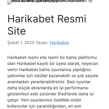
Harikabet Resmi
Site
Şubat 1, 2025
Yazarı:
Harikabet
Harikabet resmi site resmi bir bahis platformu
olan Harikabet kayıtlı bir üyesi olarak, heyecan
verici Harikabet bahis oyunlarına yaptığınız
yatırımlar için ödüller kazanabilir ve çok sayıda
avantajdan yararlanabilirsiniz. Bazı oyunlar
daha küçük ekranlarda en iyi performansı
gösterirken eski sürümler iPad’lerde daha iyi
çalışır. Yeni oyunlarımız özellikle mobil
kullanıcılar için yaratıldığından, en son