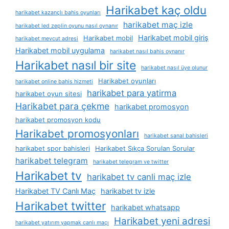
Harikabet kaç oldu
harikabet kazançlı bahis oyunları
harikabet maç izle
harikabet led zeplin oyunu nasıl oynanır
Harikabet mobil giriş
Harikabet mobil
harikabet mevcut adresi
Harikabet mobil uygulama
harikabet nasıl bahis oynanır
Harikabet nasıl bir site
harikabet nasıl üye olunur
Harikabet oyunları
harikabet online bahis hizmeti
harikabet para yatirma
harikabet oyun sitesi
Harikabet para çekme
harikabet promosyon
harikabet promosyon kodu
Harikabet promosyonları
harikabet sanal bahisleri
harikabet spor bahisleri
Harikabet Sıkça Sorulan Sorular
harikabet telegram
harikabet telegram ve twitter
Harikabet tv
harikabet tv canli maç izle
Harikabet TV Canlı Maç
harikabet tv izle
Harikabet twitter
harikabet whatsapp
Harikabet yeni adresi
harikabet yatırım yapmak canlı maçı