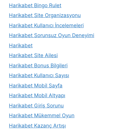
Harikabet Bingo Rulet
Harikabet Site Organizasyonu
Harikabet Kullanıcı İncelemeleri
Harikabet Sorunsuz Oyun Deneyimi
Harikabet
Harikabet Site Ailesi
Harikabet Bonus Bilgileri
Harikabet Kullanıcı Sayısı
Harikabet Mobil Sayfa
Harikabet Mobil Altyapı
Harikabet Giriş Sorunu
Harikabet Mükemmel Oyun
Harikabet Kazanç Artışı