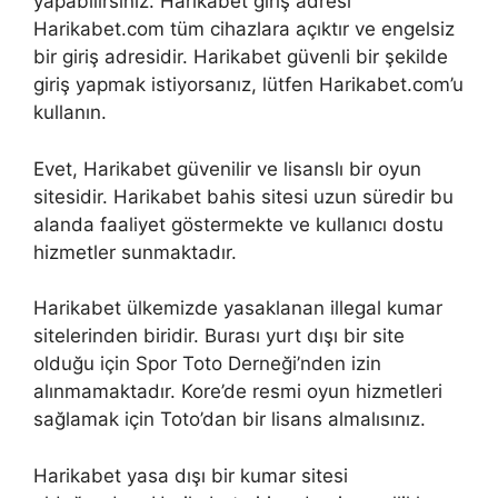
yapabilirsiniz. Harikabet giriş adresi
Harikabet.com tüm cihazlara açıktır ve engelsiz
bir giriş adresidir. Harikabet güvenli bir şekilde
giriş yapmak istiyorsanız, lütfen Harikabet.com’u
kullanın.
Evet, Harikabet güvenilir ve lisanslı bir oyun
sitesidir. Harikabet bahis sitesi uzun süredir bu
alanda faaliyet göstermekte ve kullanıcı dostu
hizmetler sunmaktadır.
Harikabet ülkemizde yasaklanan illegal kumar
sitelerinden biridir. Burası yurt dışı bir site
olduğu için Spor Toto Derneği’nden izin
alınmamaktadır. Kore’de resmi oyun hizmetleri
sağlamak için Toto’dan bir lisans almalısınız.
Harikabet yasa dışı bir kumar sitesi