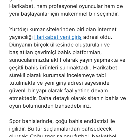
Harikabet, hem profesyonel oyuncular hem de
yeni başlayanlar için mükemmel bir seçimdir.
Yurtdışı kumar sitelerinden biri olan internet
yayıncılığı
Harikabet yeni giriş
adresi oldu.
Dünyanın birçok ülkesinde oluşturulan ve
başlatılan çevrimiçi bahis platformları,
sunucularımızda aktif olarak yayın yapmakta ve
çeşitli bahis ürünleri sunmaktadır. Harikabet
sürekli olarak kurumsal incelemeye tabi
tutulmakta ve yeni giriş adresi sayesinde
güvenli bir yapı olarak faaliyetine devam
etmektedir. Daha detaylı olarak sitenin bahis ve
oyun bölümünden bahsedebiliriz.
Spor bahislerinde, çoğu bahis endüstrisi ile
ilgilidir. Bu tür suçlamalardan bahsedecek
olursak; Çoğu spor salonu futbol, ​​basketbol, ​​