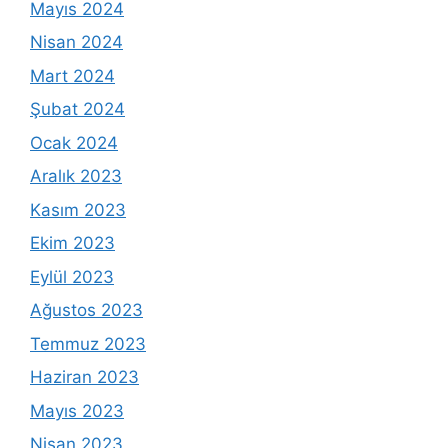
Mayıs 2024
Nisan 2024
Mart 2024
Şubat 2024
Ocak 2024
Aralık 2023
Kasım 2023
Ekim 2023
Eylül 2023
Ağustos 2023
Temmuz 2023
Haziran 2023
Mayıs 2023
Nisan 2023