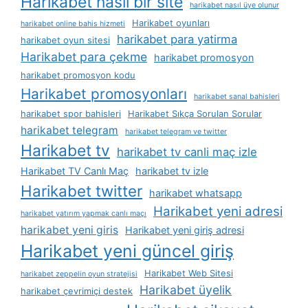
Harikabet nasıl bir site
harikabet nasıl üye olunur
Harikabet oyunları
harikabet online bahis hizmeti
harikabet para yatirma
harikabet oyun sitesi
Harikabet para çekme
harikabet promosyon
harikabet promosyon kodu
Harikabet promosyonları
harikabet sanal bahisleri
harikabet spor bahisleri
Harikabet Sıkça Sorulan Sorular
harikabet telegram
harikabet telegram ve twitter
Harikabet tv
harikabet tv canli maç izle
Harikabet TV Canlı Maç
harikabet tv izle
Harikabet twitter
harikabet whatsapp
Harikabet yeni adresi
harikabet yatırım yapmak canlı maçı
harikabet yeni giris
Harikabet yeni giriş adresi
Harikabet yeni güncel giriş
Harikabet Web Sitesi
harikabet zeppelin oyun stratejisi
Harikabet üyelik
harikabet çevrimiçi destek