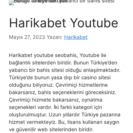
Harikabet Youtube
Mayıs 27, 2023
Yazarı:
Harikabet
Harikabet youtube seobahis, Youtube ile
bağlantılı sitelerden biridir. Bunun Türkiye’den
yabancı bir bahis sitesi olduğu anlaşılmaktadır.
Türkiye’de bunun yasa dışı bir casino sitesi
olduğunu biliyoruz. Çevrimiçi hizmetlerine
bakarsanız, bahis seçeneklerini göreceksiniz.
Çevrimiçi hizmete bakarsanız, oynatma
seçenekleri vardır. İki farklı kategori için
oluşturulmuştur. Uzun yıllardır Türkiye pazarına
hizmet vermekteyiz. Bu, lisans kullanan saygın
ve güvenilir web sitelerinden biridir.