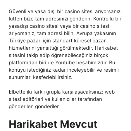
Güvenli ve yasa dışı bir casino sitesi arıyorsanız,
lütfen bize tam adresinizi gönderin. Kontrollü bir
yasadışı casino sitesi veya bir casino sitesi
arıyorsanız, tam adresi bilin. Avrupa yakasının
Türkiye pazarı için standart küresel pazar
hizmetlerini yansıttığı görülmektedir. Harikabet
sitesini takip edip öğrenebileceğiniz birçok
platformdan biri de Youtube hesabımızdır. Bu
konuyu istediğiniz kadar inceleyebilir ve resimli
sunumları keşfedebilirsiniz.
Elbette iki farklı grupla karşılaşacaksınız: web
sitesi editörleri ve kullanıcılar tarafından
gönderilen gönderiler.
Harikabet Mevcut