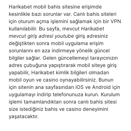
Harikabet mobil bahis sitesine erişimde
kesinlikle bazı sorunlar var. Canlı bahis siteleri
için oturum açma işlemini sağlamak için bir VPN
kullanılabilir. Bu sayfa, mevcut
Harikabet
mevcut giriş adresi youtube
giriş adresiniz
değiştikten sonra mobil uygulama erişim
sorunlarını en aza indirmeye yönelik güncel
bilgiler sağlar. Gelen güncellemeyi tarayıcınızın
adres çubuğuna yapıştırarak mobil siteye giriş
yapabilir, Harikabet kimlik bilgileri olmadan
mobil oyun ve casino oynayabilirsiniz. Bunun
için sitenin ana sayfasından iOS ve Android için
uygulamayı indirip telefonunuza kurun. Kurulum
işlemi tamamlandıktan sonra canlı bahis sitesi
size istediğiniz bahis ve casino deneyimini
yaşatacaktır.