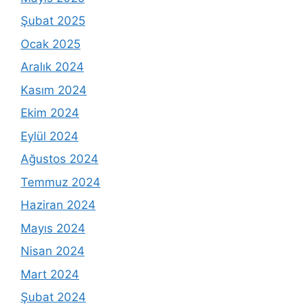
Şubat 2025
Ocak 2025
Aralık 2024
Kasım 2024
Ekim 2024
Eylül 2024
Ağustos 2024
Temmuz 2024
Haziran 2024
Mayıs 2024
Nisan 2024
Mart 2024
Şubat 2024