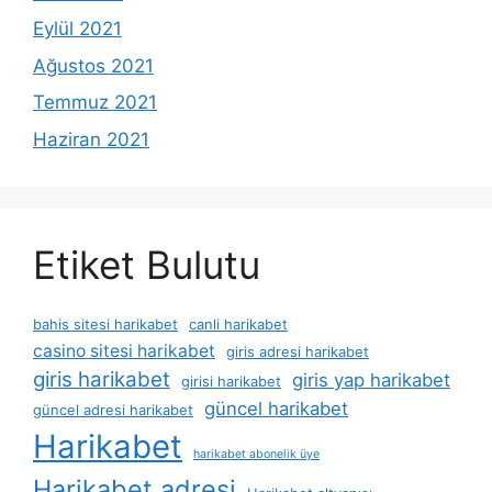
Eylül 2021
Ağustos 2021
Temmuz 2021
Haziran 2021
Etiket Bulutu
bahis sitesi harikabet
canli harikabet
casino sitesi harikabet
giris adresi harikabet
giris harikabet
giris yap harikabet
girisi harikabet
güncel harikabet
güncel adresi harikabet
Harikabet
harikabet abonelik üye
Harikabet adresi