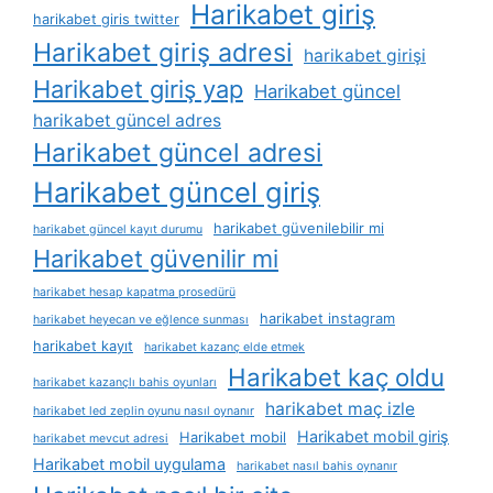
Harikabet giriş
harikabet giris twitter
Harikabet giriş adresi
harikabet girişi
Harikabet giriş yap
Harikabet güncel
harikabet güncel adres
Harikabet güncel adresi
Harikabet güncel giriş
harikabet güvenilebilir mi
harikabet güncel kayıt durumu
Harikabet güvenilir mi
harikabet hesap kapatma prosedürü
harikabet instagram
harikabet heyecan ve eğlence sunması
harikabet kayıt
harikabet kazanç elde etmek
Harikabet kaç oldu
harikabet kazançlı bahis oyunları
harikabet maç izle
harikabet led zeplin oyunu nasıl oynanır
Harikabet mobil giriş
Harikabet mobil
harikabet mevcut adresi
Harikabet mobil uygulama
harikabet nasıl bahis oynanır