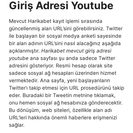
Giriş Adresi Youtube
Mevcut Harikabet kayıt işlemi sırasında
güncellenmiş alan URL’sini görebilirsiniz. Twitter
ile başlayan bir sosyal medya anketi sayesinde
bir alan adının URL’sini nasıl alacağınız aşağıda
açıklanmıştır.
Harikabet mevcut giriş adresi
youtube
ana sayfası şu anda sadece Twitter
adresini gösteriyor. Resmi hesap olarak site
sadece sosyal ağ hesapları üzerinden hizmet
vermektedir. Ana sayfa, yeni başlayanların
Twitter’ı takip etmesi için URL prosedürünü takip
eder. Buradaki bir Tweetin metnine tıklamak,
onu hemen sosyal ağ hesabınıza gönderecektir.
Bu dönüşüm, web siteleri, özellikle alan adı
URL’leri hakkında önemli haberlere erişmenizi
sağlar.