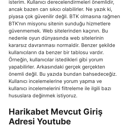
isterim. Kullanıcı derecelendirmeleri önemlidir,
ancak bazen can sıkıcı olabilirler. Ne yazık ki,
piyasa çok güvenilir değil. BTK olmasına rağmen
BTK’nın misyonu sitenin sunduğu hizmetlere
güvenmemek. Web sitelerinden kaçının. Bu
nedenle oyun dünyasında web sitelerinin
kararsız davranması normaldir. Benzer şekilde
kullanıcıların da benzer bir tablosu vardır.
Örneğin, kullanıcılar istedikleri gibi yorum
yapabilirler. Arkasındaki gerçek gerçekten
önemli değil. Bu yazıda bundan bahsedeceğiz.
Kullanıcı incelemelerine yorum yapma ve
kullanıcı incelemelerini filtreleme ile ilgili bazı
hususlara değinmek istiyoruz.
Harikabet Mevcut Giriş
Adresi Youtube