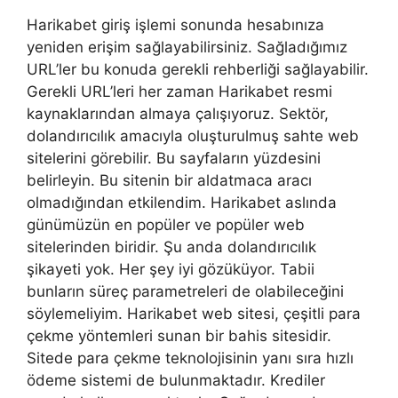
Harikabet giriş işlemi sonunda hesabınıza
yeniden erişim sağlayabilirsiniz. Sağladığımız
URL’ler bu konuda gerekli rehberliği sağlayabilir.
Gerekli URL’leri her zaman Harikabet resmi
kaynaklarından almaya çalışıyoruz. Sektör,
dolandırıcılık amacıyla oluşturulmuş sahte web
sitelerini görebilir. Bu sayfaların yüzdesini
belirleyin. Bu sitenin bir aldatmaca aracı
olmadığından etkilendim. Harikabet aslında
günümüzün en popüler ve popüler web
sitelerinden biridir. Şu anda dolandırıcılık
şikayeti yok. Her şey iyi gözüküyor. Tabii
bunların süreç parametreleri de olabileceğini
söylemeliyim. Harikabet web sitesi, çeşitli para
çekme yöntemleri sunan bir bahis sitesidir.
Sitede para çekme teknolojisinin yanı sıra hızlı
ödeme sistemi de bulunmaktadır. Krediler