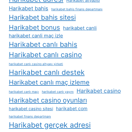
Harikabet altyapısı
Harikabet bahis
harikabet bahis finans departmanı
Harikabet bahis sitesi
Harikabet bonus
harikabet canli
harikabet canli maç izle
Harikabet canlı bahis
Harikabet canlı casino
harikabet canlı casino altyapı şirketi
Harikabet canlı destek
Harikabet canlı maç izleme
Harikabet casino
harikabet canlı maçı
harikabet canlı yayını
Harikabet casino oyunları
harikabet com
harikabet casino sitesi
harikabet finans departmanı
Harikabet gerçek adresi