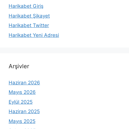
Harikabet Giriş
Harikabet Şikayet
Harikabet Twitter
Harikabet Yeni Adresi
Arşivler
Haziran 2026
Mayıs 2026
Eylül 2025
Haziran 2025
Mayıs 2025