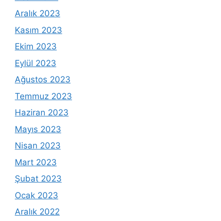
Aralık 2023
Kasım 2023
Ekim 2023
Eylül 2023
Ağustos 2023
Temmuz 2023
Haziran 2023
Mayıs 2023
Nisan 2023
Mart 2023
Şubat 2023
Ocak 2023
Aralık 2022