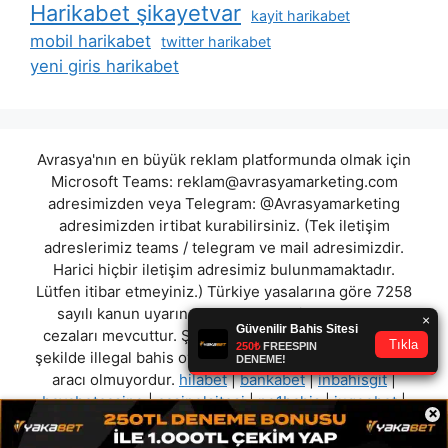
Harikabet şikayetvar
kayit harikabet
mobil harikabet
twitter harikabet
yeni giris harikabet
Avrasya'nın en büyük reklam platformunda olmak için
Microsoft Teams:
reklam@avrasyamarketing.com
adresimizden veya Telegram: @Avrasyamarketing
adresimizden irtibat kurabilirsiniz. (Tek iletişim
adreslerimiz teams / telegram ve mail adresimizdir.
Harici hiçbir iletişim adresimiz bulunmamaktadır.
Lütfen itibar etmeyiniz.) Türkiye yasalarına göre 7258
sayılı kanun uyarınca yasa dışı bahis oynamanın
cezaları mevcuttur. Şu an bulunduğunuz site hiç bir
şekilde illegal bahis oyunları oynatmıyor ve oynamaya
aracı olmuyordur.
hilabet
|
bankabet
|
inbahisgit
|
bayabetcasino
|
casipolsitesi
|
no1bahis
|
jugoobet
|
×
larabahis
"