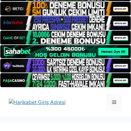
İçeriğe
atla
Menü