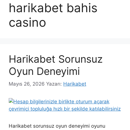
harikabet bahis
casino
Harikabet Sorunsuz
Oyun Deneyimi
Mayıs 26, 2026
Yazarı:
Harikabet
Harikabet sorunsuz oyun deneyimi oyunu