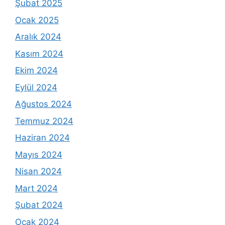
Şubat 2025
Ocak 2025
Aralık 2024
Kasım 2024
Ekim 2024
Eylül 2024
Ağustos 2024
Temmuz 2024
Haziran 2024
Mayıs 2024
Nisan 2024
Mart 2024
Şubat 2024
Ocak 2024