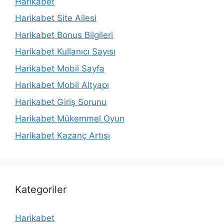
Harikabet
Harikabet Site Ailesi
Harikabet Bonus Bilgileri
Harikabet Kullanıcı Sayısı
Harikabet Mobil Sayfa
Harikabet Mobil Altyapı
Harikabet Giriş Sorunu
Harikabet Mükemmel Oyun
Harikabet Kazanç Artışı
Kategoriler
Harikabet