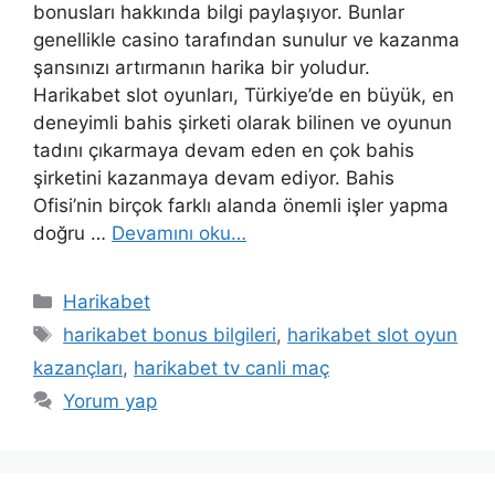
bonusları hakkında bilgi paylaşıyor. Bunlar
genellikle casino tarafından sunulur ve kazanma
şansınızı artırmanın harika bir yoludur.
Harikabet slot oyunları, Türkiye’de en büyük, en
deneyimli bahis şirketi olarak bilinen ve oyunun
tadını çıkarmaya devam eden en çok bahis
şirketini kazanmaya devam ediyor. Bahis
Ofisi’nin birçok farklı alanda önemli işler yapma
doğru …
Devamını oku…
Kategoriler
Harikabet
Etiketler
harikabet bonus bilgileri
,
harikabet slot oyun
kazançları
,
harikabet tv canli maç
Yorum yap