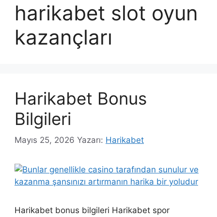
harikabet slot oyun
kazançları
Harikabet Bonus
Bilgileri
Mayıs 25, 2026
Yazarı:
Harikabet
Harikabet bonus bilgileri Harikabet spor