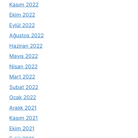
Kasım 2022
Ekim 2022
Eylül 2022
Ağustos 2022
Haziran 2022
Mayıs 2022
Nisan 2022
Mart 2022
Şubat 2022
Ocak 2022
Aralık 2021
Kasım 2021
Ekim 2021