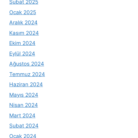
Şubat 2025
Ocak 2025
Aralık 2024
Kasım 2024
Ekim 2024
Eylül 2024
Ağustos 2024
Temmuz 2024
Haziran 2024
Mayıs 2024
Nisan 2024
Mart 2024
Şubat 2024
Ocak 2024