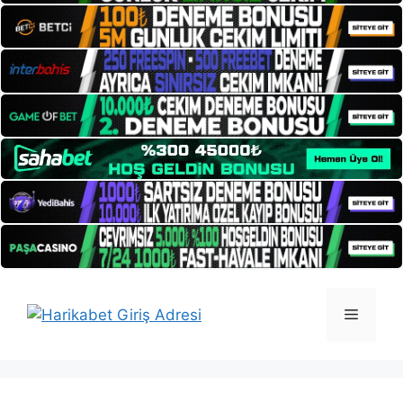
İçeriğe
atla
Menü