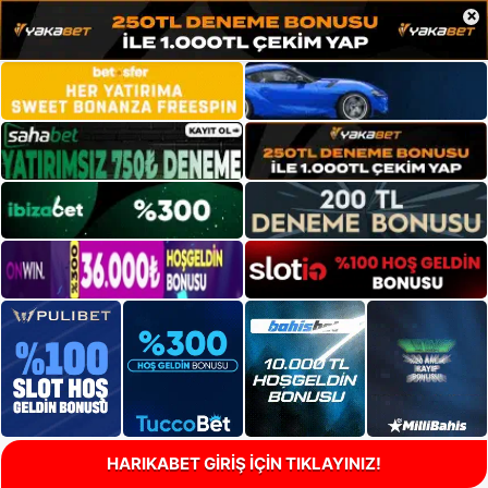
×
HARIKABET GİRİŞ İÇİN TIKLAYINIZ!