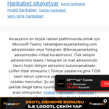
Harikabet şikayetvar
kayit harikabet
mobil harikabet
twitter harikabet
yeni giris harikabet
Avrasya'nın en büyük reklam platformunda olmak için
Microsoft Teams:
reklam@avrasyamarketing.com
adresimizden veya Telegram: @Avrasyamarketing
adresimizden irtibat kurabilirsiniz. (Tek iletişim
adreslerimiz teams / telegram ve mail adresimizdir.
Harici hiçbir iletişim adresimiz bulunmamaktadır.
Lütfen itibar etmeyiniz.) Türkiye yasalarına göre 7258
sayılı kanun uyarınca yasa dışı bahis oynamanın
cezaları mevcuttur. Şu an bulunduğunuz site hiç bir
şekilde illegal bahis oyunları oynatmıyor ve oynamaya
aracı olmuyordur.
hilabet
|
bankabet
|
inbahisgit
|
bayabetcasino
|
casipolsitesi
|
no1bahis
|
jugoobet
|
×
larabahis
"