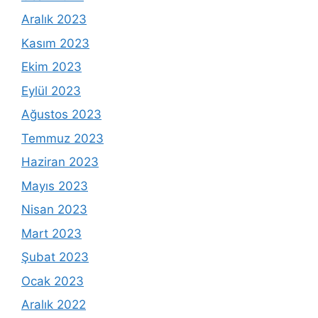
Aralık 2023
Kasım 2023
Ekim 2023
Eylül 2023
Ağustos 2023
Temmuz 2023
Haziran 2023
Mayıs 2023
Nisan 2023
Mart 2023
Şubat 2023
Ocak 2023
Aralık 2022