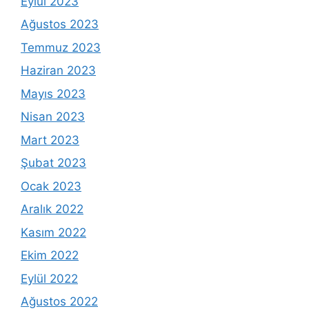
Eylül 2023
Ağustos 2023
Temmuz 2023
Haziran 2023
Mayıs 2023
Nisan 2023
Mart 2023
Şubat 2023
Ocak 2023
Aralık 2022
Kasım 2022
Ekim 2022
Eylül 2022
Ağustos 2022