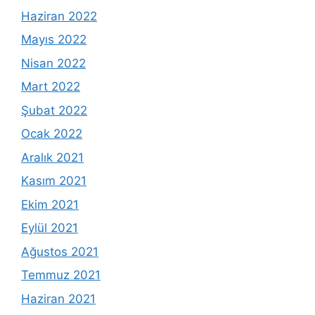
Haziran 2022
Mayıs 2022
Nisan 2022
Mart 2022
Şubat 2022
Ocak 2022
Aralık 2021
Kasım 2021
Ekim 2021
Eylül 2021
Ağustos 2021
Temmuz 2021
Haziran 2021