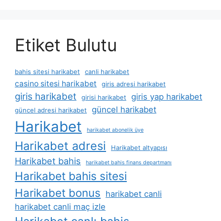
Etiket Bulutu
bahis sitesi harikabet
canli harikabet
casino sitesi harikabet
giris adresi harikabet
giris harikabet
giris yap harikabet
girisi harikabet
güncel harikabet
güncel adresi harikabet
Harikabet
harikabet abonelik üye
Harikabet adresi
Harikabet altyapısı
Harikabet bahis
harikabet bahis finans departmanı
Harikabet bahis sitesi
Harikabet bonus
harikabet canli
harikabet canli maç izle