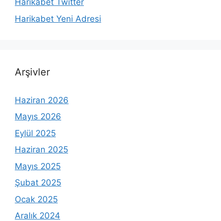
Harikabet Twitter
Harikabet Yeni Adresi
Arşivler
Haziran 2026
Mayıs 2026
Eylül 2025
Haziran 2025
Mayıs 2025
Şubat 2025
Ocak 2025
Aralık 2024