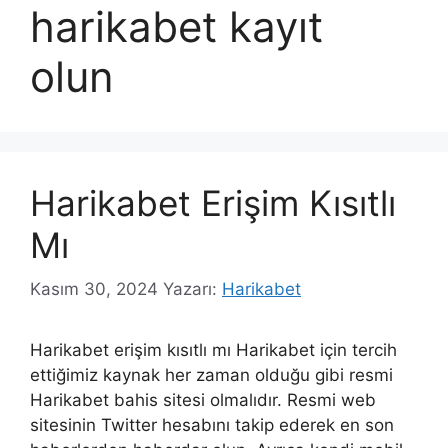
harikabet kayıt
olun
Harikabet Erişim Kısıtlı
Mı
Kasım 30, 2024
Yazarı:
Harikabet
Harikabet erişim kısıtlı mı Harikabet için tercih
ettiğimiz kaynak her zaman olduğu gibi resmi
Harikabet bahis sitesi olmalıdır. Resmi web
sitesinin Twitter hesabını takip ederek en son