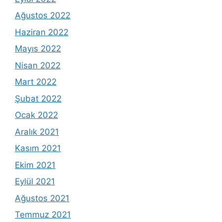
Ağustos 2022
Haziran 2022
Mayıs 2022
Nisan 2022
Mart 2022
Şubat 2022
Ocak 2022
Aralık 2021
Kasım 2021
Ekim 2021
Eylül 2021
Ağustos 2021
Temmuz 2021