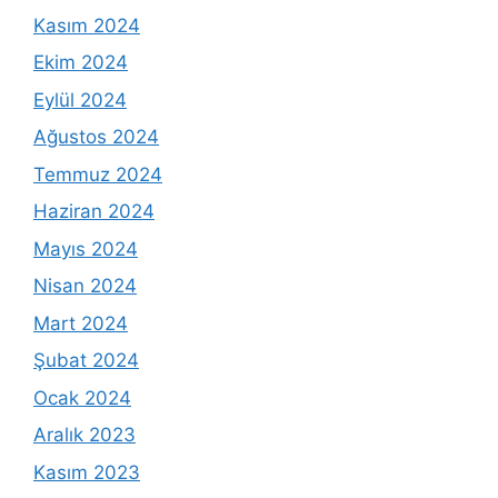
Kasım 2024
Ekim 2024
Eylül 2024
Ağustos 2024
Temmuz 2024
Haziran 2024
Mayıs 2024
Nisan 2024
Mart 2024
Şubat 2024
Ocak 2024
Aralık 2023
Kasım 2023