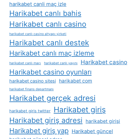
harikabet canli maç izle
Harikabet canlı bahis
Harikabet canlı casino
harikabet canlı casino altyapı şirketi
Harikabet canlı destek
Harikabet canlı maç izleme
Harikabet casino
harikabet canlı maçı
harikabet canlı yayını
Harikabet casino oyunları
harikabet com
harikabet casino sitesi
harikabet finans departmanı
Harikabet gerçek adresi
Harikabet giriş
harikabet giris twitter
Harikabet giriş adresi
harikabet girişi
Harikabet giriş yap
Harikabet güncel