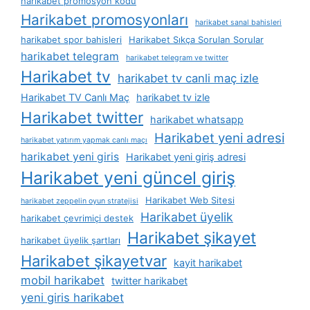
harikabet promosyon kodu
Harikabet promosyonları
harikabet sanal bahisleri
harikabet spor bahisleri
Harikabet Sıkça Sorulan Sorular
harikabet telegram
harikabet telegram ve twitter
Harikabet tv
harikabet tv canli maç izle
Harikabet TV Canlı Maç
harikabet tv izle
Harikabet twitter
harikabet whatsapp
Harikabet yeni adresi
harikabet yatırım yapmak canlı maçı
harikabet yeni giris
Harikabet yeni giriş adresi
Harikabet yeni güncel giriş
Harikabet Web Sitesi
harikabet zeppelin oyun stratejisi
Harikabet üyelik
harikabet çevrimiçi destek
Harikabet şikayet
harikabet üyelik şartları
Harikabet şikayetvar
kayit harikabet
mobil harikabet
twitter harikabet
yeni giris harikabet