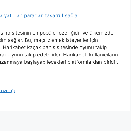
sino sitesinin en popüler özelliğidir ve ülkemizde
m sağlar. Bu, maçı izlemek isteyenler için
r. Harikabet kaçak bahis sitesinde oyunu takip
ak oyunu takip edebilirler. Harikabet, kullanıcıların
kazanmaya başlayabilecekleri platformlardan biridir.
 özelliği