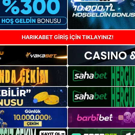
HARIKABET GİRİŞ İÇİN TIKLAYINIZ!