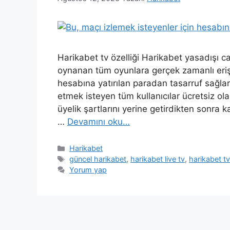
Harikabet tv özelliği Harikabet yasadışı ca
oynanan tüm oyunlara gerçek zamanlı erişi
hesabına yatırılan paradan tasarruf sağla
etmek isteyen tüm kullanıcılar ücretsiz olar
üyelik şartlarını yerine getirdikten sonra 
…
Devamını oku…
Kategoriler
Harikabet
Etiketler
güncel harikabet
,
harikabet live tv
,
harikabet tv
Yorum yap