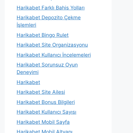
Harikabet Farklı Bahis Yolları
Harikabet Depozito Çekme
İşlemleri
Harikabet Bingo Rulet
Harikabet Site Organizasyonu
Harikabet Kullanıcı İncelemeleri
Harikabet Sorunsuz Oyun
Deneyimi
Harikabet
Harikabet Site Ailesi
Harikabet Bonus Bilgileri
Harikabet Kullanıcı Sayısı
Harikabet Mobil Sayfa
Harikabet Mobil Altyapı