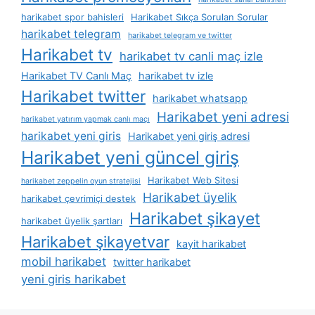
harikabet spor bahisleri
Harikabet Sıkça Sorulan Sorular
harikabet telegram
harikabet telegram ve twitter
Harikabet tv
harikabet tv canli maç izle
Harikabet TV Canlı Maç
harikabet tv izle
Harikabet twitter
harikabet whatsapp
Harikabet yeni adresi
harikabet yatırım yapmak canlı maçı
harikabet yeni giris
Harikabet yeni giriş adresi
Harikabet yeni güncel giriş
Harikabet Web Sitesi
harikabet zeppelin oyun stratejisi
Harikabet üyelik
harikabet çevrimiçi destek
Harikabet şikayet
harikabet üyelik şartları
Harikabet şikayetvar
kayit harikabet
mobil harikabet
twitter harikabet
yeni giris harikabet