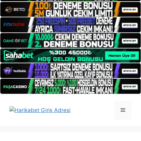
İçeriğe
atla
Menü