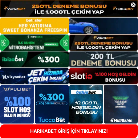
×
HARIKABET GİRİŞ İÇİN TIKLAYINIZ!