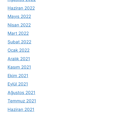
Haziran 2022
Mayıs 2022
Nisan 2022
Mart 2022
Şubat 2022
Ocak 2022
Aralık 2021
Kasım 2021
Ekim 2021
Eylül 2021
Ağustos 2021
Temmuz 2021
Haziran 2021