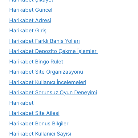
Harikabet Güncel
Harikabet Adresi
Harikabet Giriş
Harikabet Farklı Bahis Yolları
Harikabet Depozito Çekme İşlemleri
Harikabet Bingo Rulet
Harikabet Site Organizasyonu
Harikabet Kullanıcı İncelemeleri
Harikabet Sorunsuz Oyun Deneyimi
Harikabet
Harikabet Site Ailesi
Harikabet Bonus Bilgileri
Harikabet Kullanıcı Sayısı