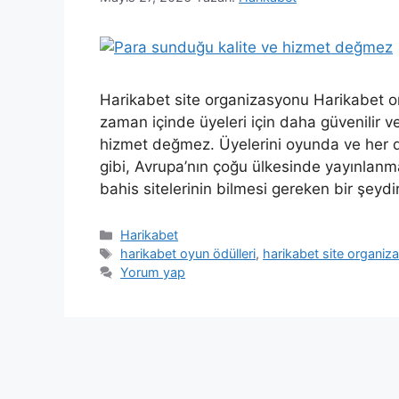
Harikabet site organizasyonu Harikabet or
zaman içinde üyeleri için daha güvenilir ve
hizmet değmez. Üyelerini oyunda ve her d
gibi, Avrupa’nın çoğu ülkesinde yayınlanma
bahis sitelerinin bilmesi gereken bir şeyd
Kategoriler
Harikabet
Etiketler
harikabet oyun ödülleri
,
harikabet site organiz
Yorum yap