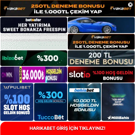
×
HARIKABET GİRİŞ İÇİN TIKLAYINIZ!