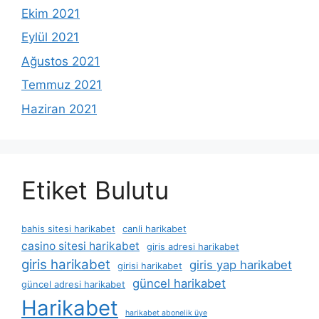
Ekim 2021
Eylül 2021
Ağustos 2021
Temmuz 2021
Haziran 2021
Etiket Bulutu
bahis sitesi harikabet
canli harikabet
casino sitesi harikabet
giris adresi harikabet
giris harikabet
giris yap harikabet
girisi harikabet
güncel harikabet
güncel adresi harikabet
Harikabet
harikabet abonelik üye