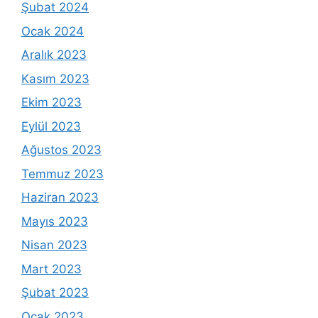
Şubat 2024
Ocak 2024
Aralık 2023
Kasım 2023
Ekim 2023
Eylül 2023
Ağustos 2023
Temmuz 2023
Haziran 2023
Mayıs 2023
Nisan 2023
Mart 2023
Şubat 2023
Ocak 2023