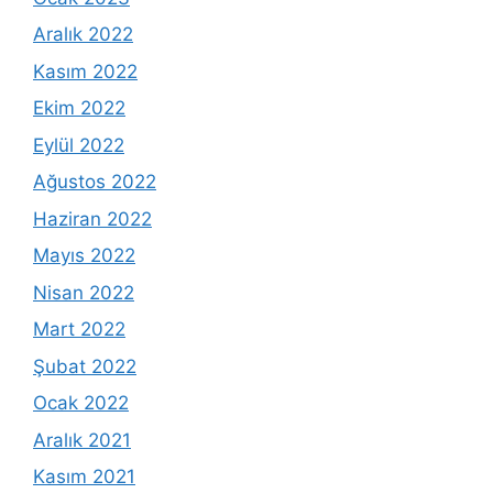
Aralık 2022
Kasım 2022
Ekim 2022
Eylül 2022
Ağustos 2022
Haziran 2022
Mayıs 2022
Nisan 2022
Mart 2022
Şubat 2022
Ocak 2022
Aralık 2021
Kasım 2021