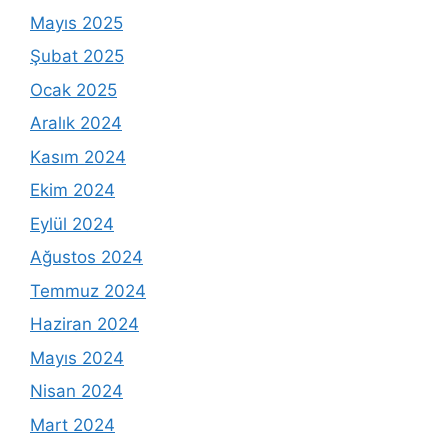
Mayıs 2025
Şubat 2025
Ocak 2025
Aralık 2024
Kasım 2024
Ekim 2024
Eylül 2024
Ağustos 2024
Temmuz 2024
Haziran 2024
Mayıs 2024
Nisan 2024
Mart 2024