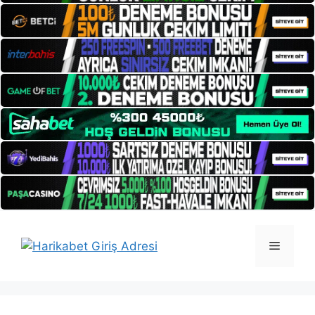
İçeriğe
atla
Menü