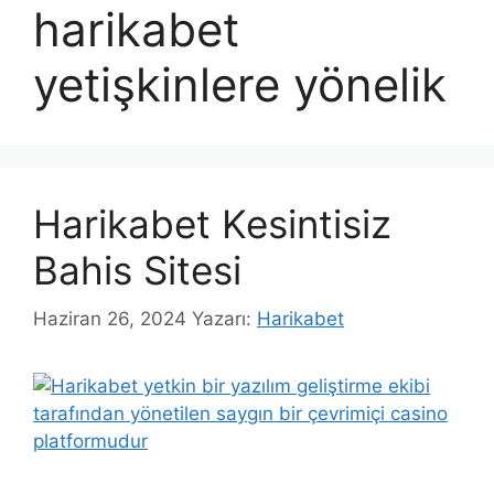
harikabet
yetişkinlere yönelik
Harikabet Kesintisiz
Bahis Sitesi
Haziran 26, 2024
Yazarı:
Harikabet