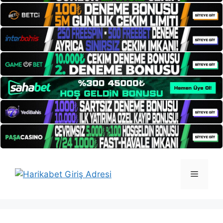
İçeriğe
atla
Menü