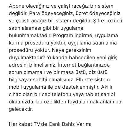
Abone olacağınız ve çalıştıracağız bir sistem
değildir. Para ödeyeceğiniz, ücret ödeyeceğiniz
ve çalıştıracağız bir sistem değildir. Şifre çözücü
satın alınması gibi bir uygulama
bulunmamaktadır. Program indirme, uygulama
kurma prosedürü yoktur, uygulama satın alma
prosedürü yoktur. Neye gereksinim
duyulmaktadır? Yukarıda bahsedilen yeni giriş
adresini bilmelisiniz. İnternet bağlantınızda
sorun olmamalı ve bir masa üstü, diz üstü
bilgisayar sahibi olmalısınız. Elbette sistem
mobil uygulama ile de desteklenmiştir. Akıllı
cihaz olan bir cep telefonu veya tablet sahibi
olmanızda, bu özellikten faydalanmak anlamına
gelecektir.
Harikabet TV’de Canlı Bahis Var mı