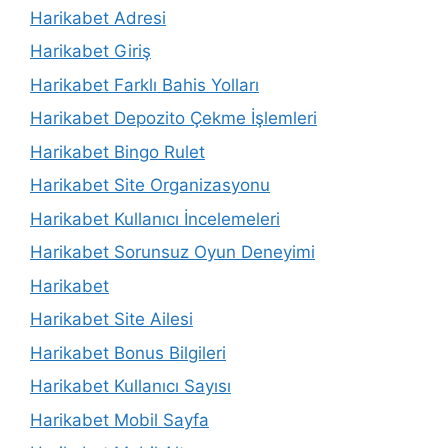
Harikabet Adresi
Harikabet Giriş
Harikabet Farklı Bahis Yolları
Harikabet Depozito Çekme İşlemleri
Harikabet Bingo Rulet
Harikabet Site Organizasyonu
Harikabet Kullanıcı İncelemeleri
Harikabet Sorunsuz Oyun Deneyimi
Harikabet
Harikabet Site Ailesi
Harikabet Bonus Bilgileri
Harikabet Kullanıcı Sayısı
Harikabet Mobil Sayfa