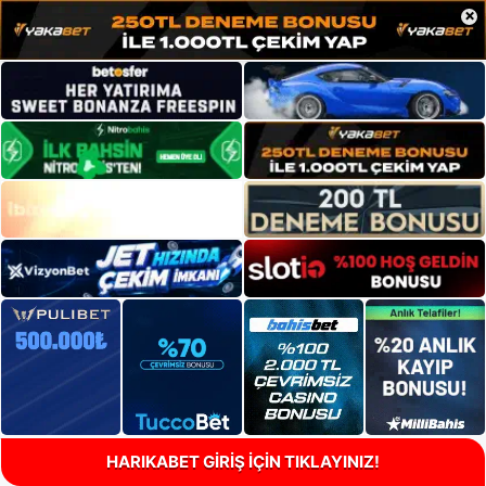
×
HARIKABET GİRİŞ İÇİN TIKLAYINIZ!