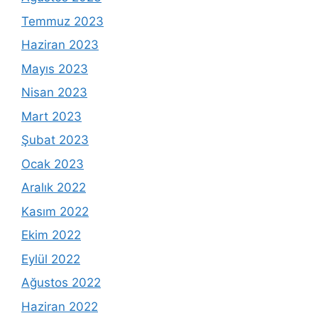
Temmuz 2023
Haziran 2023
Mayıs 2023
Nisan 2023
Mart 2023
Şubat 2023
Ocak 2023
Aralık 2022
Kasım 2022
Ekim 2022
Eylül 2022
Ağustos 2022
Haziran 2022