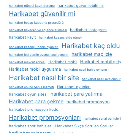
harikabet güvenilebilir mi
harikabet güncel kayıt durumu
Harikabet güvenilir mi
harikabet hesap kapatma prosedürü
harikabet instagram
harikabet heyecan ve eğlence sunması
harikabet kayıt
harikabet kazanç elde etmek
Harikabet kaç oldu
harikabet kazançlı bahis oyunları
harikabet maç izle
harikabet led zeplin oyunu nasıl oynanır
Harikabet mobil giriş
Harikabet mobil
harikabet mevcut adresi
Harikabet mobil uygulama
harikabet nasıl bahis oynanır
Harikabet nasıl bir site
harikabet nasıl üye olunur
Harikabet oyunları
harikabet online bahis hizmeti
harikabet para yatirma
harikabet oyun sitesi
Harikabet para çekme
harikabet promosyon
harikabet promosyon kodu
Harikabet promosyonları
harikabet sanal bahisleri
harikabet spor bahisleri
Harikabet Sıkça Sorulan Sorular