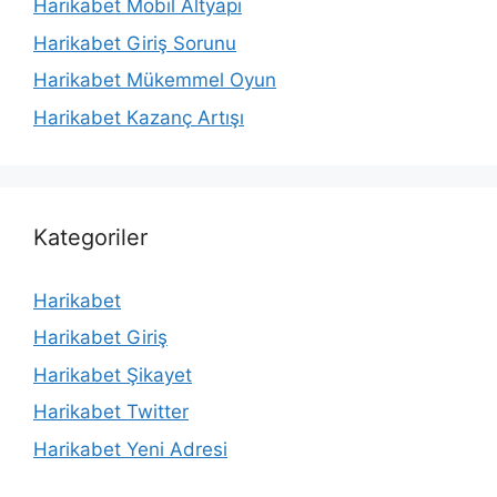
Harikabet Mobil Altyapı
Harikabet Giriş Sorunu
Harikabet Mükemmel Oyun
Harikabet Kazanç Artışı
Kategoriler
Harikabet
Harikabet Giriş
Harikabet Şikayet
Harikabet Twitter
Harikabet Yeni Adresi