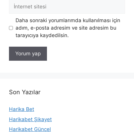
İnternet
sitesi
Daha sonraki yorumlarımda kullanılması için
adım, e-posta adresim ve site adresim bu
tarayıcıya kaydedilsin.
Son Yazılar
Harika Bet
Harikabet Şikayet
Harikabet Güncel