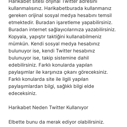
Harikabet sitesi orijinal Twitter adresini
kullanmalısınız. Harikabetburada kullanmanız
gereken orijinal sosyal medya hesabını temsil
etmektedir. Buradan işaretleme yapabilirsiniz.
Buradan internet sağlayıcılarınıza yazabilirsiniz.
Kopyala, yapıştır taktiğini kullanabilmeniz
mümkün. Kendi sosyal medya hesabınız
bulunuyor ise, kendi Twitter hesabınız
bulunuyor ise, takip sistemine dahil
edebilirsiniz. Farklı konularda yapılan
paylaşımlar ile karşınıza çıkanı göreceksiniz.
Farklı konularda site ile ilgili yapılan
paylaşımlardan bilgi, sağlıklı bilgi elde
edeceksiniz.
Harikabet Neden Twitter Kullanıyor
Elbette bunu da merak ediyor olabilirsiniz.