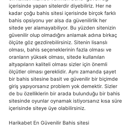
içerisinde yapan sitelerdir diyebiliriz. Her ne
kadar çoğu bahis sitesi içerisinde birçok farklı
bahis opsiyonu yer alsa da güvenilirlik her
sitede yer alamayabiliyor. Bu yüzden sitenizin
güvenilir olup olmadığını anlamak adına birkaç
ölçüte göz gezdirebilirsiniz. Sitenin lisanslı
olması, bahis seçeneklerinin fazla olması ve
oranların yüksek olması, sitede kullanılan
altyapıların kaliteli olması sizler için önemli
ölçütler olması gereklidir. Aynı zamanda şayet
bir bahis sitesine basit ve güvenilir bir biçimde
giriş yapıyorsanız problem yok demektir. Sizler
de bu özelliklerin bir arada bulunduğu bir bahis
sitesinde oyunlar oynamak istiyorsanız kısa süre
içerisinde siteye üye olabilirsiniz.
Harikabet En Güvenilir Bahis sitesi