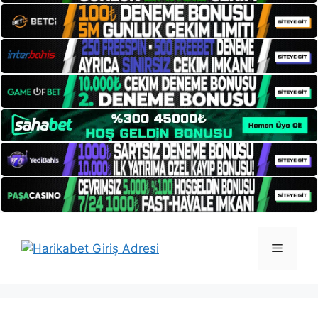
İçeriğe
atla
Menü