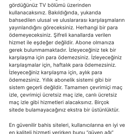
gördüğünüz TV bölümü üzerinden
kullanacaksınız. Bakıldığında, yukarıda
bahsedilen ulusal ve uluslararası karşılaşmaların
yayınlandığını göreceksiniz. Herhangi bir para
ödemeyeceksiniz. Şifreli kanallarda verilen
hizmet ile eşdeğer değildir. Abone olmanıza
gerek bulunmamaktadır. İzleyeceğiniz tek bir
karşılaşma için para ödemezsiniz. İzleyeceğiniz
karşılaşmalar için, haftalık para ödemezsiniz.
İzleyeceğiniz karşılaşma için, aylık para
ödemezsiniz. Yıllık abonelik sistemi gibi bir
sistem geçerli değildir. Tamamen çevrimiçi maç
izle, çevrimiçi ücretsiz maç izle, canlı ücretsiz
maç izle gibi hizmetleri alacaksınız. Birçok
sitede bulamayacağınız ekstra bir üstünlüktür.
En güvenilir bahis siteleri, kullanıcılarına en iyi ve
en kaliteli hizmeti verirken bunu “güven ağı”