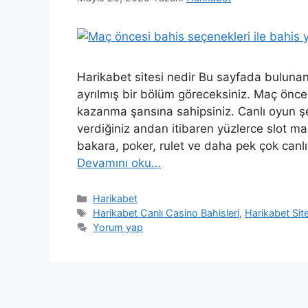
Harikabet sitesi nedir Bu sayfada bulunan
ayrılmış bir bölüm göreceksiniz. Maç önce
kazanma şansına sahipsiniz. Canlı oyun 
verdiğiniz andan itibaren yüzlerce slot mak
bakara, poker, rulet ve daha pek çok canl
Devamını oku…
Kategoriler
Harikabet
Etiketler
Harikabet Canlı Casino Bahisleri
,
Harikabet Sit
Yorum yap