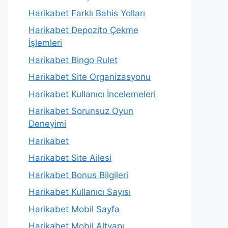
Harikabet Farklı Bahis Yolları
Harikabet Depozito Çekme
İşlemleri
Harikabet Bingo Rulet
Harikabet Site Organizasyonu
Harikabet Kullanıcı İncelemeleri
Harikabet Sorunsuz Oyun
Deneyimi
Harikabet
Harikabet Site Ailesi
Harikabet Bonus Bilgileri
Harikabet Kullanıcı Sayısı
Harikabet Mobil Sayfa
Harikabet Mobil Altyapı