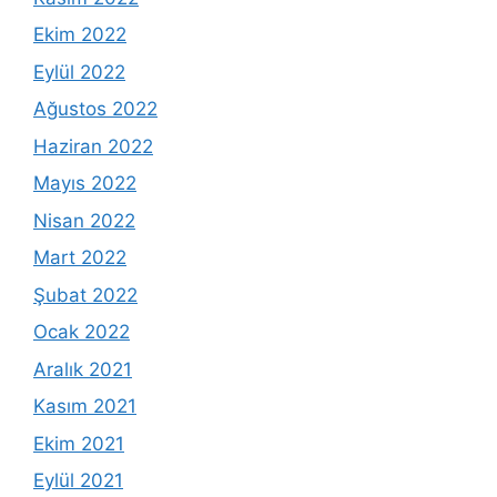
Ekim 2022
Eylül 2022
Ağustos 2022
Haziran 2022
Mayıs 2022
Nisan 2022
Mart 2022
Şubat 2022
Ocak 2022
Aralık 2021
Kasım 2021
Ekim 2021
Eylül 2021