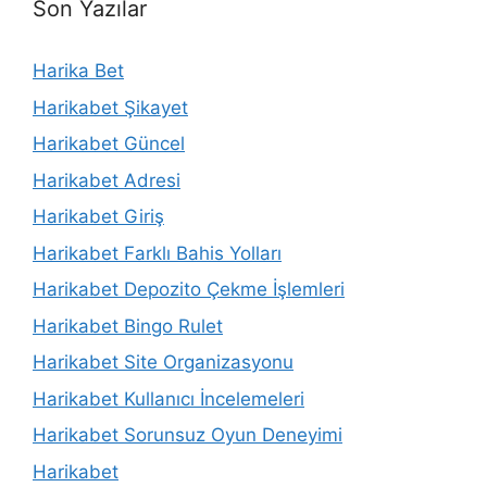
Son Yazılar
Harika Bet
Harikabet Şikayet
Harikabet Güncel
Harikabet Adresi
Harikabet Giriş
Harikabet Farklı Bahis Yolları
Harikabet Depozito Çekme İşlemleri
Harikabet Bingo Rulet
Harikabet Site Organizasyonu
Harikabet Kullanıcı İncelemeleri
Harikabet Sorunsuz Oyun Deneyimi
Harikabet