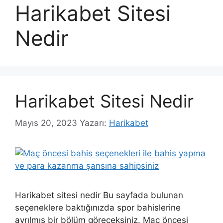
Harikabet Sitesi
Nedir
Harikabet Sitesi Nedir
Mayıs 20, 2023
Yazarı:
Harikabet
Harikabet sitesi nedir Bu sayfada bulunan
seçeneklere baktığınızda spor bahislerine
ayrılmış bir bölüm göreceksiniz. Maç öncesi