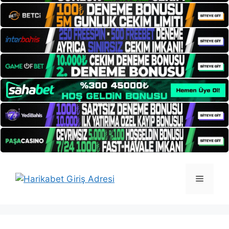
İçeriğe
atla
Menü